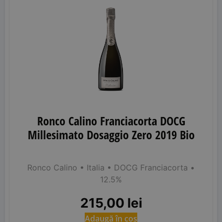
Ronco Calino Franciacorta DOCG
Millesimato Dosaggio Zero 2019 Bio
Ronco Calino
• Italia
• DOCG Franciacorta
•
12.5%
215,00
lei
Adaugă în coș