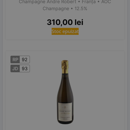
Champagne Andre Robert
• Franța
• AOC
Champagne
• 12.5%
310,00
lei
Stoc epuizat
RP
92
JD
93