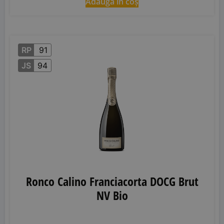
Adaugă în coș
RP
91
JS
94
Ronco Calino Franciacorta DOCG Brut
NV Bio