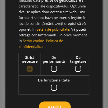
folosind date precise de geolocalizare și
caracteristici ale dispozitivului. Opțiunile
dvs. se aplică doar acestui site web. Unii
furnizori se pot baza pe interes legitim în
loc de consimțământ; aveți dreptul să vă
Champagne Lenoble Extra Brut NV
opuneți în
Setări de publicitate
. Vă puteți
retrage consimțământul în orice moment
în
Setări cookie
.
Politica de
confidențialitate
Champagne Lenoble
• Franța
• AOC Champagne
Strict
De
De
• 12.5%
necesare
performanță
targetare
285,00
lei
235,00
lei
De funcţionalitate
Adaugă în coș
ACCEPT