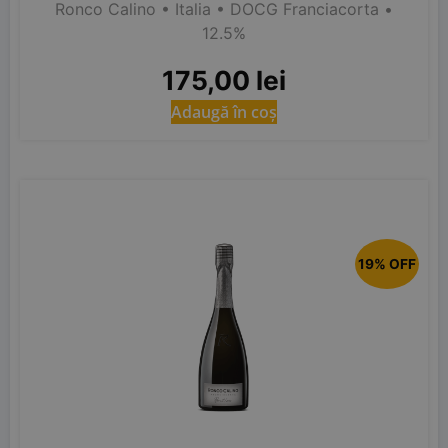
Ronco Calino
• Italia
• DOCG Franciacorta
•
12.5%
175,00
lei
Adaugă în coș
19% OFF