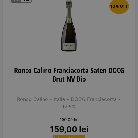
16% OFF
Ronco Calino Franciacorta Saten DOCG
Brut NV Bio
Ronco Calino
• Italia
• DOCG Franciacorta
•
12.5%
190,00
lei
159,00
lei