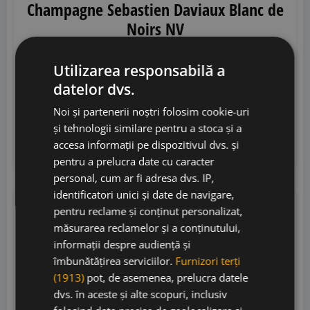
Champagne Sebastien Daviaux Blanc de
Noirs NV
Utilizarea responsabilă a
Sebastien Daviaux
• Franța
• AOC Champagne
•
datelor dvs.
12%
Noi și partenerii noștri folosim cookie-uri
230,00
lei
și tehnologii similare pentru a stoca și a
accesa informații pe dispozitivul dvs. și
Adaugă în coș
pentru a prelucra date cu caracter
personal, cum ar fi adresa dvs. IP,
identificatori unici și date de navigare,
pentru reclame și conținut personalizat,
JS
92
măsurarea reclamelor și a conținutului,
informații despre audiență și
17% OFF
îmbunătățirea serviciilor.
Furnizori terți
(1913)
pot, de asemenea, prelucra datele
dvs. în aceste și alte scopuri, inclusiv