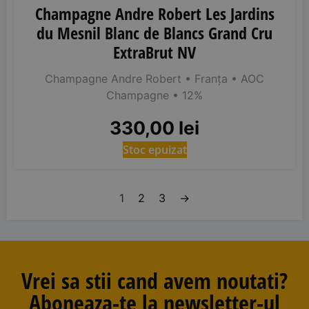
Champagne Andre Robert Les Jardins
du Mesnil Blanc de Blancs Grand Cru
ExtraBrut NV
Champagne Andre Robert
• Franța
• AOC
Champagne
• 12%
330,00
lei
Stoc epuizat
1
2
3
→
Vrei sa stii cand avem noutati?
Aboneaza-te la newsletter-ul