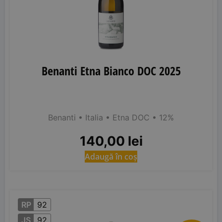
Benanti Etna Bianco DOC 2025
Benanti
• Italia
• Etna DOC
• 12%
140,00
lei
Adaugă în coș
RP
92
JS
92