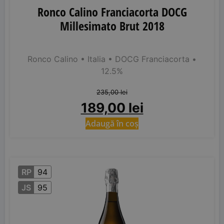
Ronco Calino Franciacorta DOCG
Millesimato Brut 2018
Ronco Calino
• Italia
• DOCG Franciacorta
•
12.5%
235,00
lei
189,00
lei
Adaugă în coș
RP
94
JS
95