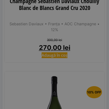
Champagne Sebastien Daviaux Chouilly
Blanc de Blancs Grand Cru 2020
Sebastien Daviaux
• Franța
• AOC Champagne
•
12%
300,00
lei
270,00
lei
Adaugă în coș
10% OFF