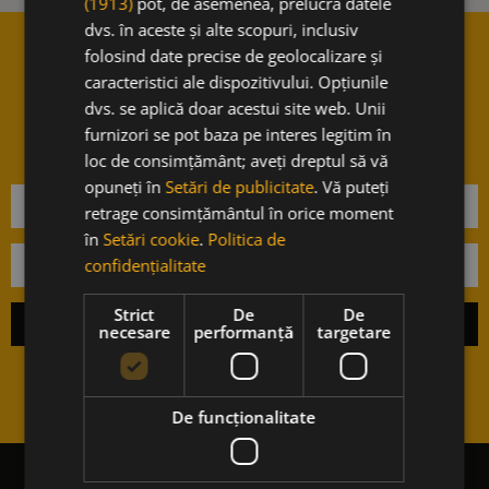
(1913)
pot, de asemenea, prelucra datele
dvs. în aceste și alte scopuri, inclusiv
folosind date precise de geolocalizare și
Vrei sa stii cand avem noutati?
caracteristici ale dispozitivului. Opțiunile
Aboneaza-te la newsletter-ul
dvs. se aplică doar acestui site web. Unii
nostru.
furnizori se pot baza pe interes legitim în
loc de consimțământ; aveți dreptul să vă
opuneți în
Setări de publicitate
. Vă puteți
retrage consimțământul în orice moment
în
Setări cookie
.
Politica de
confidențialitate
Strict
De
De
necesare
performanță
targetare
De funcţionalitate