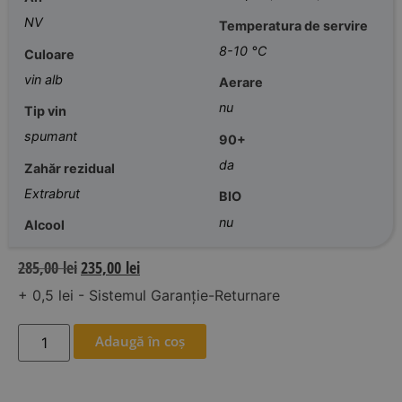
NV
Temperatura de servire
8-10 °C
Culoare
vin alb
Aerare
nu
Tip vin
spumant
90+
da
Zahăr rezidual
Extrabrut
BIO
nu
Alcool
285,00
lei
235,00
lei
+ 0,5 lei - Sistemul Garanție-Returnare
Adaugă în coș