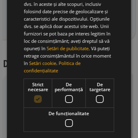
accente fine toastate și nuanțe de nectarină, iar
dvs. în aceste și alte scopuri, inclusiv
gustul evoluează grațios, cu tonuri florale, o
folosind date precise de geolocalizare și
atingere condimentată persistentă și un final
caracteristici ale dispozitivului. Opțiunile
proaspăt, ușor mentolat, de mare finețe.
dvs. se aplică doar acestui site web. Unii
furnizori se pot baza pe interes legitim în
loc de consimțământ; aveți dreptul să vă
opuneți în
Setări de publicitate
. Vă puteți
retrage consimțământul în orice moment
Descriere producator
în
Setări cookie
.
Politica de
confidențialitate
Strict
De
De
Champagne Lenoble este o casă independentă
necesare
performanță
targetare
de șampanie fondată în 1920 la Damery, în inima
regiunii Champagne, recunoscută pentru stilul
său elegant, artizanal și orientat spre expresia
De funcţionalitate
terroir-ului. Cu o istorie de peste un secol,
Maison Lenoble produce șampanie premium în
serii limitate, punând accent pe calitatea
strugurilor, lucrul manual, precizia vinificării și