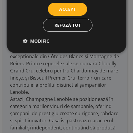
maturarea atentă a fiecărei cuvée. Filosofia casei
ACCEPT
pornește de la ideea că un vin mare începe
întotdeauna cu un strugure excelent și cu un sol
REFUZĂ TOT
valoros.
Istoric legată de Valea Marnei, Lenoble este
MODIFIC
apreciată pentru expresia rafinată a soiului
Meunier, dar și pentru accesul la terroir-uri
excepționale din Côte des Blancs și Montagne de
Reims. Printre reperele sale se numără Chouilly
Grand Cru, celebru pentru Chardonnay de mare
finețe, și Bisseuil Premier Cru, terroir-uri care
contribuie la profilul distinct al șampaniilor
Lenoble.
Astăzi, Champagne Lenoble se poziționează în
categoria marilor vinuri de șampanie, oferind
șampanii de prestigiu create cu rigoare, răbdare
și spirit inovator. Casa își păstrează caracterul
familial și independent, continuând să producă