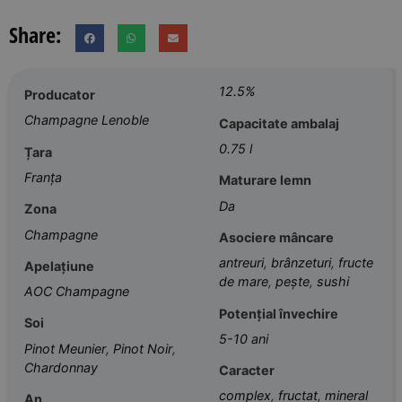
Share:
12.5%
Producator
Champagne Lenoble
Capacitate ambalaj
0.75 l
Țara
Franța
Maturare lemn
Da
Zona
Champagne
Asociere mâncare
antreuri
,
brânzeturi
,
fructe
Apelațiune
de mare
,
pește
,
sushi
AOC Champagne
Potențial învechire
Soi
5-10 ani
Pinot Meunier
,
Pinot Noir
,
Chardonnay
Caracter
complex
,
fructat
,
mineral
An