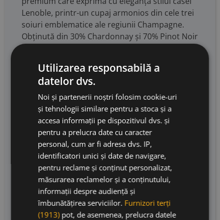
premium care exprimă cu eleganță stilul casei
Lenoble, printr-un cupaj armonios din cele trei
soiuri emblematice ale regiunii Champagne.
Obținută din 30% Chardonnay și 70% Pinot Noir
și Meunier, din Côte des Blancs, Grande Vallée
de la Marne și Vallée de la Marne, această
Utilizarea responsabilă a
cuvée reunește 60% vinuri din recolta 2020 și
datelor dvs.
40% vinuri de rezervă, o parte importantă
dintre acestea fiind maturate în lemn și în sticle
Noi și partenerii noștri folosim cookie-uri
magnum. Vinificarea are loc atât în cuve, cât și
și tehnologii similare pentru a stoca și a
în foudre, iar maturarea medie de 48 de luni îi
accesa informații pe dispozitivul dvs. și
conferă profunzime, finețe și complexitate. Cu
pentru a prelucra date cu caracter
un dozaj Extra Brut de 3 g/l, Lenoble Extra Brut
personal, cum ar fi adresa dvs. IP,
V.20 impresionează printr-un profil precis și
identificatori unici și date de navigare,
rafinat, ideal pentru iubitorii de șampanie
pentru reclame și conținut personalizat,
elegantă și gastronomică. Note de degustare –
măsurarea reclamelor și a conținutului,
nasul se deschide cu arome delicate de fructe
informații despre audiență și
albe, în care para se împletește subtil cu note
îmbunătățirea serviciilor.
Furnizori terți
florale de păducel și salcâm; aerarea aduce
(1913)
pot, de asemenea, prelucra datele