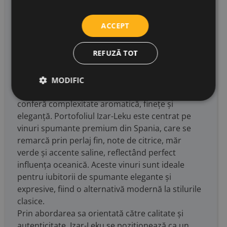
elemente esențiale pentru identitatea vinurilor
din Getariako Txakolina.
ACCEPT
Filosofia producătorului se bazează pe
valorificarea terroir-ului și pe o intervenție
REFUZĂ TOT
minimă în procesul de vinificație. Vinurile Izar-
Leku sunt obținute prin metoda tradițională
(champenoise), cu fermentare secundară în
MODIFIC
sticlă și maturare îndelungată pe drojdii, ceea ce
conferă complexitate aromatică, finețe și
eleganță. Portofoliul Izar-Leku este centrat pe
vinuri spumante premium din Spania, care se
remarcă prin perlaj fin, note de citrice, măr
verde și accente saline, reflectând perfect
influența oceanică. Aceste vinuri sunt ideale
pentru iubitorii de spumante elegante și
expresive, fiind o alternativă modernă la stilurile
clasice.
Prin abordarea sa orientată către calitate și
autenticitate, Izar-Leku se poziționează ca un