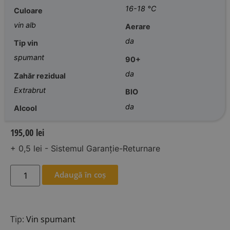
16-18 °C
Culoare
vin alb
Aerare
da
Tip vin
spumant
90+
da
Zahăr rezidual
Extrabrut
BIO
da
Alcool
195,00
lei
+ 0,5 lei - Sistemul Garanție-Returnare
Adaugă în coș
Tip:
Vin spumant