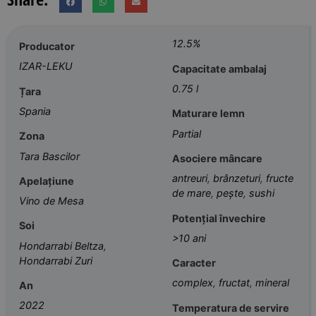
12.5%
Producator
IZAR-LEKU
Capacitate ambalaj
0.75 l
Țara
Spania
Maturare lemn
Partial
Zona
Tara Bascilor
Asociere mâncare
antreuri
,
brânzeturi
,
fructe
Apelațiune
de mare
,
pește
,
sushi
Vino de Mesa
Potențial învechire
Soi
>10 ani
Hondarrabi Beltza
,
Hondarrabi Zuri
Caracter
complex
,
fructat
,
mineral
An
2022
Temperatura de servire