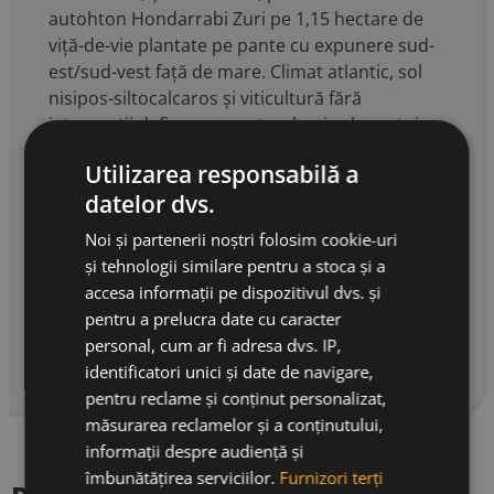
autohton Hondarrabi Zuri pe 1,15 hectare de
viță-de-vie plantate pe pante cu expunere sud-
est/sud-vest față de mare. Climat atlantic, sol
nisipos-siltocalcaros și viticultură fără
intervenții definesc caracterul unic al acestui
vin. Vinificarea exclusiva în tancuri inox, urmată
Utilizarea responsabilă a
de a doua fermentare în sticlă timp de 34 de
datelor dvs.
luni pe drojdii, creează o complexitate
stratificată rară: galben pai clar, bule fine bine
Noi și partenerii noștri folosim cookie-uri
integrate, salinitate vibrantă, tonicitate
și tehnologii similare pentru a stoca și a
elegantă și un final excepțional de lung.
accesa informații pe dispozitivul dvs. și
Extrabrut, 12,5% alcool. Degorjat în decembrie
pentru a prelucra date cu caracter
2025 si un dozaj de 4g/litru. Proiect al familiei
personal, cum ar fi adresa dvs. IP,
López de Lacalle, generații reunite.
identificatori unici și date de navigare,
pentru reclame și conținut personalizat,
măsurarea reclamelor și a conținutului,
informații despre audiență și
îmbunătățirea serviciilor.
Furnizori terți