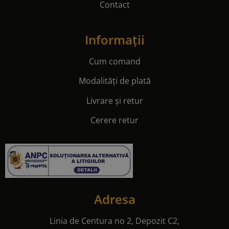
Modalități de plată
Livrare și retur
Cerere retur
Adresa
Linia de Centura no 2, Depozit C2,
077175, Stefanestii de Jos, Ilfov
Telefon:
0722 345 347
E-mail:
contact@winefocus.ro