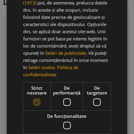
Descriere producator
(1913)
pot, de asemenea, prelucra datele
dvs. în aceste și alte scopuri, inclusiv
folosind date precise de geolocalizare și
Izar-Leku este un proiect inovator din Țara
caracteristici ale dispozitivului. Opțiunile
Bascilor, dezvoltat în 2015 în zona Zarautz, parte
dvs. se aplică doar acestui site web. Unii
din Getariako Txakolina, în nordul Spaniei. Creat
furnizori se pot baza pe interes legitim în
în colaborare de familiile Zapiain și López de
loc de consimțământ; aveți dreptul să vă
Lacalle (Artadi), Izar-Leku își propune să
opuneți în
Setări de publicitate
. Vă puteți
redefinească stilul tradițional de txakoli și să
retrage consimțământul în orice moment
poziționeze vinurile spumante basce în categoria
în
Setări cookie
.
Politica de
premium a vinurilor fine. Viile Izar-Leku sunt
confidențialitate
situate în apropierea Oceanului Atlantic, pe
aproximativ 3,75 hectare cultivate cu soiuri
Strict
De
De
necesare
performanță
targetare
autohtone precum Hondarrabi Zuri și
Hondarrabi Beltza. Climatul atlantic, alături de
solurile cu influențe de ardezie și bazalt, oferă
De funcţionalitate
condiții ideale pentru obținerea unor vinuri
spumante cu prospețime ridicată, aciditate
vibrantă și o mineralitate salină distinctivă –