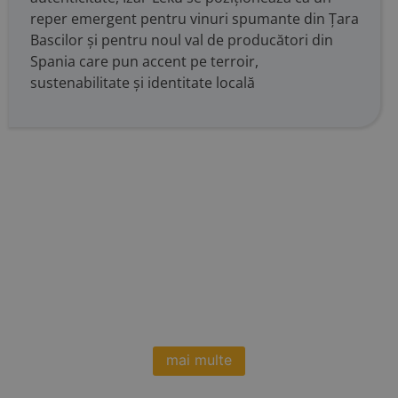
reper emergent pentru vinuri spumante din Țara
Bascilor și pentru noul val de producători din
Spania care pun accent pe terroir,
sustenabilitate și identitate locală
mai multe
Vrei sa stii cand avem noutati?
Aboneaza-te la newsletter-ul