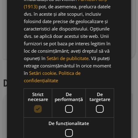
superbe. Maturarea în stejar este armonioasă
(1913)
pot, de asemenea, prelucra datele
și bine integrată, adăugând complexitate la
dvs. în aceste și alte scopuri, inclusiv
lansare. O versiune modernă a unui clasic
folosind date precise de geolocalizare și
Barossa, care va învechi timp de peste 20 de
caracteristici ale dispozitivului. Opțiunile
ani. Se recomandă decantare și asociere cu
dvs. se aplică doar acestui site web. Unii
preparate bogate de iarnă din majoritatea
furnizori se pot baza pe interes legitim în
bucătăriilor. Se servește la 16°C.
loc de consimțământ; aveți dreptul să vă
opuneți în
Setări de publicitate
. Vă puteți
retrage consimțământul în orice moment
în
Setări cookie
.
Politica de
Descriere producator
confidențialitate
Strict
De
De
necesare
performanță
targetare
Torbreck Vitners s-a născut din dorința de a crea
un domeniu care să ajungă în topul ierarhiei
mondiale. Viziunea fondatorului Dave Powell, cel
De funcţionalitate
care a înființat Torbreck în 1994, a fost de a
aduce un omagiu viilor din Barossa, vale care