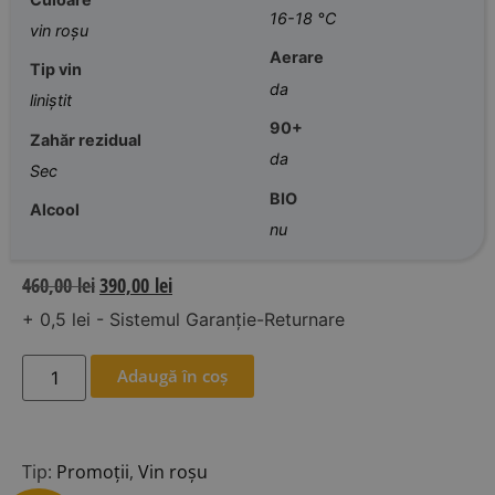
16-18 °C
vin roșu
Aerare
Tip vin
da
liniștit
90+
Zahăr rezidual
da
Sec
BIO
Alcool
nu
460,00
lei
390,00
lei
+ 0,5 lei - Sistemul Garanție-Returnare
Adaugă în coș
Tip:
Promoții
,
Vin roșu