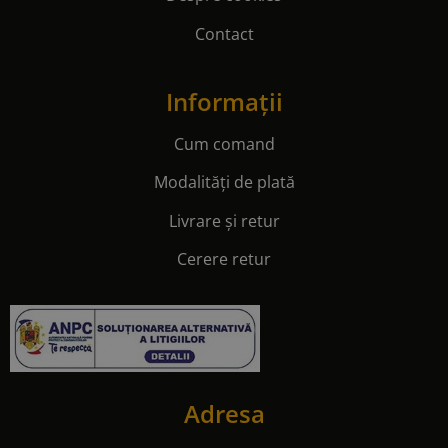
Cum comand
Modalități de plată
Livrare și retur
Cerere retur
Adresa
Linia de Centura no 2, Depozit C2,
077175, Stefanestii de Jos, Ilfov
Telefon:
0722 345 347
E-mail:
contact@winefocus.ro