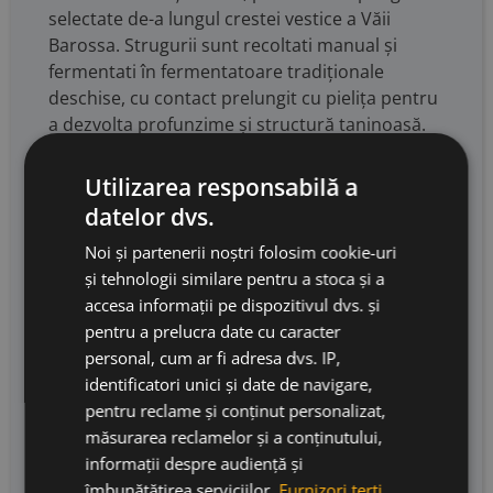
selectate de-a lungul crestei vestice a Văii
Barossa. Strugurii sunt recoltati manual și
fermentati în fermentatoare tradiționale
deschise, cu contact prelungit cu pielița pentru
a dezvolta profunzime și structură taninoasă.
Vinul este apoi maturat timp de 24 de luni într-
o combinație de butoaie noi și vechi din stejar
Utilizarea responsabilă a
francez. Îmbuteliat nefiltrat, The Factor
datelor dvs.
surprinde caracterul îndrăzneț și intens al
Noi și partenerii noștri folosim cookie-uri
Shirazului din Barossa, cu un echilibru și o
și tehnologii similare pentru a stoca și a
longevitate remarcabile. Foarte expresiv, cu
accesa informații pe dispozitivul dvs. și
note intense de fructe negre, vanilie, cacao
pentru a prelucra date cu caracter
neagră, ceai negru, zaț de espresso.
personal, cum ar fi adresa dvs. IP,
Componentele minerale se evidentiaza si ele in
identificatori unici și date de navigare,
note de pământ uscat și eucalipt. Taninuri moi,
pentru reclame și conținut personalizat,
dar dense și o vâscozitate ce umple gura.
măsurarea reclamelor și a conținutului,
Aromele persistă, iar aciditatea șlefuiește
informații despre audiență și
palatul, oferind o lungime și o profunzime
îmbunătățirea serviciilor.
Furnizori terți