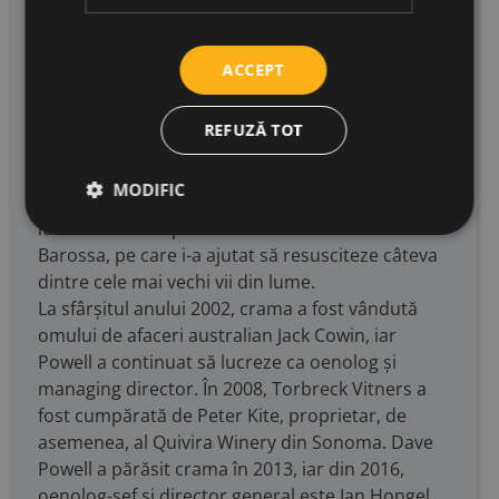
reunește unele dintre cele mai vechi vițe de pe
planetă. El a pornit aventura Torbreck după ce a
lucrat câțiva ani la renumita cramă Rockford.
ACCEPT
Numele i l-a pus după o pădure din Scoția, unde
a lucrat ca tăietor de bușteni. A început prin a
REFUZĂ TOT
căuta surse unice de Shiraz, Grenache,
Mourvèdre (Mataro) și Viognier. În cei 19 ani cât
MODIFIC
a lucrat la Torbreck, Dave Powell a strâns în jurul
lui un număr impresionant de viticultori din
Barossa, pe care i-a ajutat să resusciteze câteva
dintre cele mai vechi vii din lume.
La sfârșitul anului 2002, crama a fost vândută
omului de afaceri australian Jack Cowin, iar
Powell a continuat să lucreze ca oenolog și
managing director. În 2008, Torbreck Vitners a
fost cumpărată de Peter Kite, proprietar, de
asemenea, al Quivira Winery din Sonoma. Dave
Powell a părăsit crama în 2013, iar din 2016,
oenolog-șef și director general este Ian Hongel.