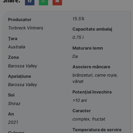
15.5%
Producator
Torbreck Vintners
Capacitate ambalaj
0.75 l
Țara
Australia
Maturare lemn
Da
Zona
Barossa Valley
Asociere mâncare
brânzeturi
,
carne roșie
,
Apelațiune
vânat
Barossa Valley
Potențial învechire
Soi
>10 ani
Shiraz
Caracter
An
complex
,
fructat
2021
Temperatura de servire
Culoare