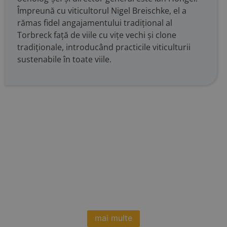
Împreună cu viticultorul Nigel Breischke, el a
rămas fidel angajamentului tradițional al
Torbreck față de viile cu vițe vechi și clone
tradiționale, introducând practicile viticulturii
sustenabile în toate viile.
mai multe
Vrei sa stii cand avem noutati?
Aboneaza-te la newsletter-ul