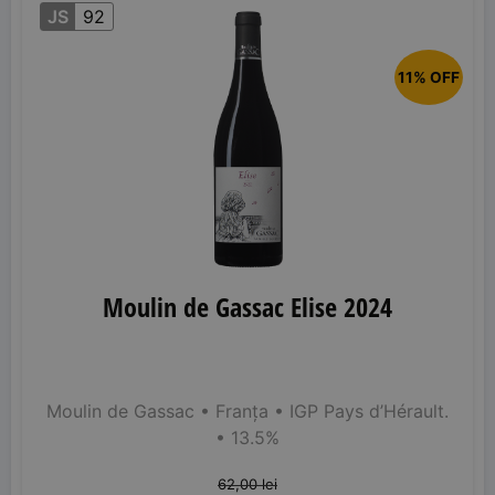
JS
92
11% OFF
Moulin de Gassac Elise 2024
Moulin de Gassac
• Franța
• IGP Pays d’Hérault.
• 13.5%
62,00
lei