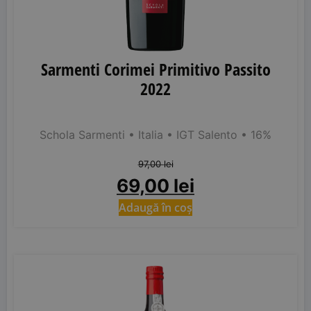
Sarmenti Corimei Primitivo Passito
2022
Schola Sarmenti
• Italia
• IGT Salento
• 16%
97,00
lei
69,00
lei
Adaugă în coș