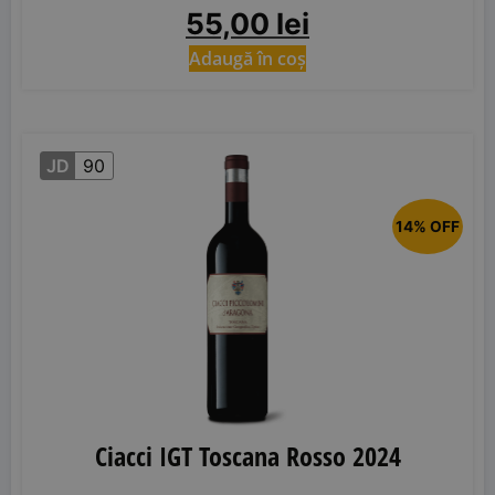
55,00
lei
Adaugă în coș
JD
90
14% OFF
Ciacci IGT Toscana Rosso 2024