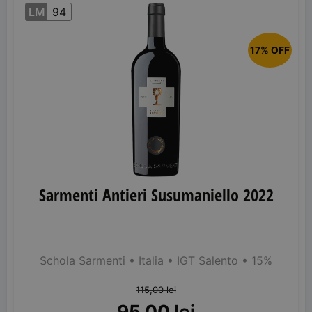
LM
94
17% OFF
Sarmenti Antieri Susumaniello 2022
Schola Sarmenti
• Italia
• IGT Salento
• 15%
115,00
lei
95,00
lei