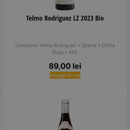
Telmo Rodriguez LZ 2023 Bio
Compania Telmo Rodriguez
• Spania
• DOCa
Rioja
• 14%
89,00
lei
Adaugă în coș