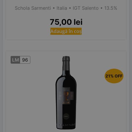
Schola Sarmenti
• Italia
• IGT Salento
• 13.5%
75,00
lei
Adaugă în coș
LM
96
21% OFF