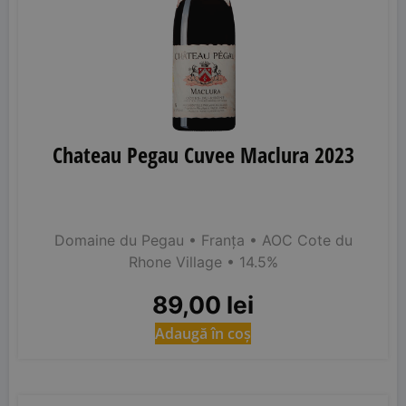
Chateau Pegau Cuvee Maclura 2023
Domaine du Pegau
• Franța
• AOC Cote du
Rhone Village
• 14.5%
89,00
lei
Adaugă în coș