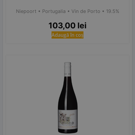
Niepoort
• Portugalia
• Vin de Porto
• 19.5%
103,00
lei
Adaugă în coș