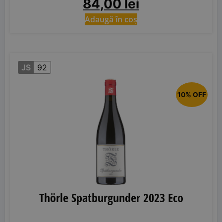
84,00
lei
Adaugă în coș
JS
92
10% OFF
Thörle Spatburgunder 2023 Eco