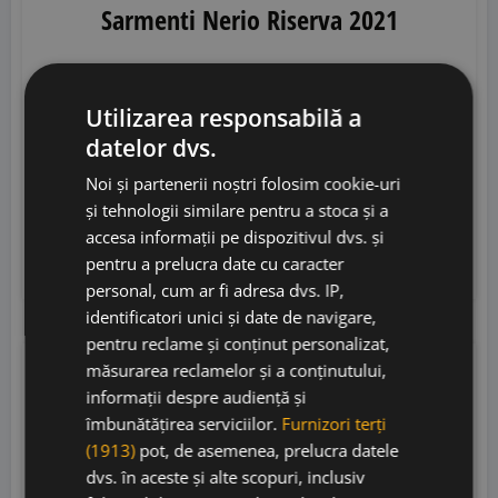
Sarmenti Nerio Riserva 2021
Utilizarea responsabilă a
Schola Sarmenti
• Italia
• DOC Nardo Riserva
•
datelor dvs.
14%
Noi și partenerii noștri folosim cookie-uri
100,00
lei
și tehnologii similare pentru a stoca și a
79,00
lei
accesa informații pe dispozitivul dvs. și
pentru a prelucra date cu caracter
Adaugă în coș
personal, cum ar fi adresa dvs. IP,
identificatori unici și date de navigare,
pentru reclame și conținut personalizat,
măsurarea reclamelor și a conținutului,
informații despre audiență și
îmbunătățirea serviciilor.
Furnizori terți
12% OFF
(1913)
pot, de asemenea, prelucra datele
dvs. în aceste și alte scopuri, inclusiv