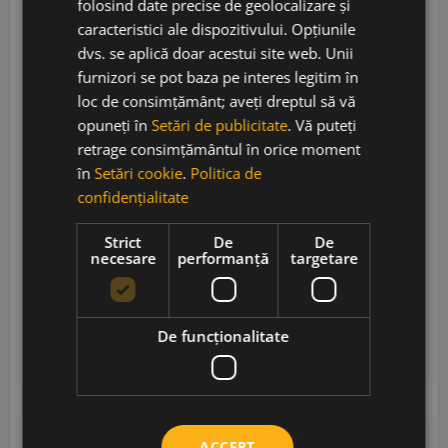
folosind date precise de geolocalizare și
caracteristici ale dispozitivului. Opțiunile
dvs. se aplică doar acestui site web. Unii
furnizori se pot baza pe interes legitim în
loc de consimțământ; aveți dreptul să vă
opuneți în
Setări de publicitate
. Vă puteți
Sarmenti Armentino 2022
retrage consimțământul în orice moment
în
Setări cookie
.
Politica de
confidențialitate
Strict
De
De
Schola Sarmenti
• Italia
• IGT Salento
• 14%
necesare
performanță
targetare
90,00
lei
79,00
lei
De funcţionalitate
Adaugă în coș
ACCEPT