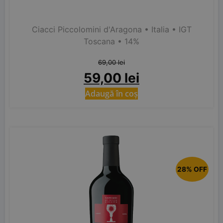
Ciacci Piccolomini d'Aragona
• Italia
• IGT
Toscana
• 14%
69,00
lei
59,00
lei
Adaugă în coș
28% OFF