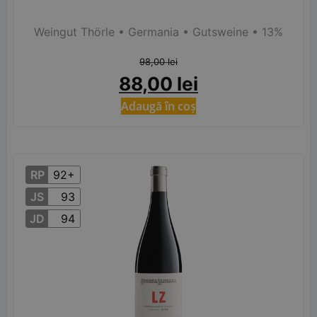
Weingut Thörle
• Germania
• Gutsweine
• 13%
98,00
lei
88,00
lei
Adaugă în coș
RP
92+
JS
93
JD
94