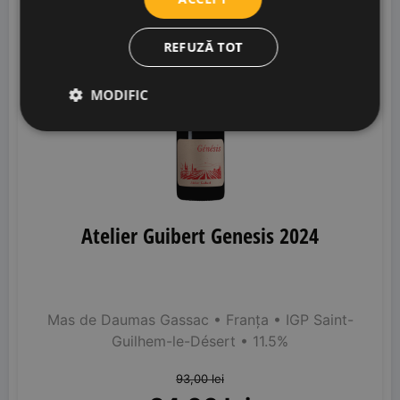
JS
91
REFUZĂ TOT
9% OFF
MODIFIC
Atelier Guibert Genesis 2024
Mas de Daumas Gassac
• Franța
• IGP Saint-
Guilhem-le-Désert
• 11.5%
93,00
lei