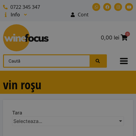
0722 345 347
Info
Cont
0
0,00
lei
vin roșu
Tara
Selecteaza...