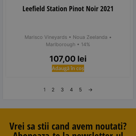
Leefield Station Pinot Noir 2021
Marisco Vineyards
• Noua Zeelanda
•
Marlborough
• 14%
107,00
lei
Adaugă în coș
1
2
3
4
5
→
Vrei sa stii cand avem noutati?
Aboneaza-te la newsletter-ul