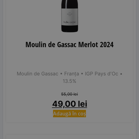
Moulin de Gassac Merlot 2024
Moulin de Gassac
• Franța
• IGP Pays d'Oc
•
13.5%
55,00
lei
49,00
lei
Adaugă în coș