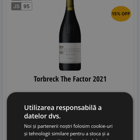
JS
95
15% OFF
Torbreck The Factor 2021
Utilizarea responsabilă a
Torbreck Vintners
• Australia
• Barossa Valley
•
datelor dvs.
15.5%
Noi și partenerii noștri folosim cookie-uri
460,00
lei
și tehnologii similare pentru a stoca și a
390,00
lei