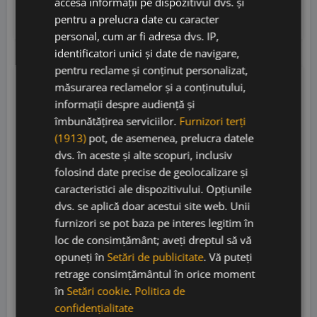
accesa informații pe dispozitivul dvs. și
Adaugă în coș
pentru a prelucra date cu caracter
personal, cum ar fi adresa dvs. IP,
identificatori unici și date de navigare,
pentru reclame și conținut personalizat,
măsurarea reclamelor și a conținutului,
RP
96
informații despre audiență și
JS
95
îmbunătățirea serviciilor.
Furnizori terți
10% OFF
(1913)
pot, de asemenea, prelucra datele
dvs. în aceste și alte scopuri, inclusiv
folosind date precise de geolocalizare și
caracteristici ale dispozitivului. Opțiunile
dvs. se aplică doar acestui site web. Unii
furnizori se pot baza pe interes legitim în
loc de consimțământ; aveți dreptul să vă
opuneți în
Setări de publicitate
. Vă puteți
Torbreck Descendant 2021
retrage consimțământul în orice moment
în
Setări cookie
.
Politica de
confidențialitate