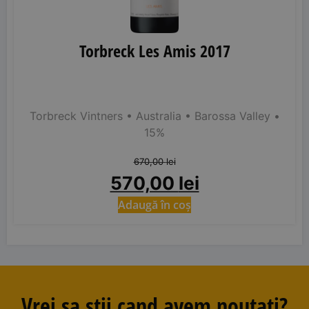
Torbreck Les Amis 2017
Torbreck Vintners
• Australia
• Barossa Valley
•
15%
670,00
lei
570,00
lei
Adaugă în coș
Vrei sa stii cand avem noutati?