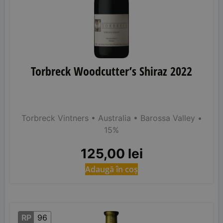
Torbreck Woodcutter’s Shiraz 2022
Torbreck Vintners
• Australia
• Barossa Valley
•
15%
125,00
lei
Adaugă în coș
RP
96