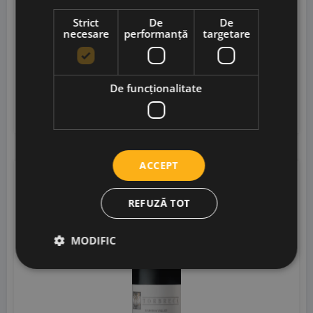
Strict
De
De
Torbreck Vintners
• Australia
• Barossa Valley
•
necesare
performanță
targetare
15%
460,00
lei
414,00
lei
De funcţionalitate
Adaugă în coș
ACCEPT
REFUZĂ TOT
14% OFF
MODIFIC