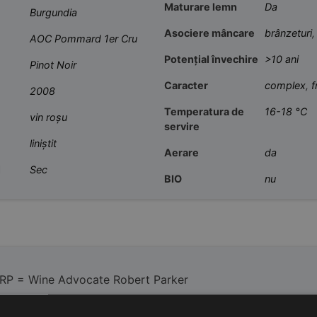
Maturare lemn
Da
Burgundia
Asociere mâncare
brânzeturi
AOC Pommard 1er Cru
Potențial învechire
>10 ani
Pinot Noir
Caracter
complex
,
f
2008
Temperatura de
16-18 °C
vin roșu
servire
liniștit
Aerare
da
l
Sec
BIO
nu
RP = Wine Advocate Robert Parker