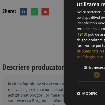
Utilizarea r
Descriere
Share:
Noi și partenerii 
pe dispozitivul dv
identificatori uni
Acest Pomm
reclamelor și a co
minerale, d
(1913)
pot, de ase
este deja u
de geolocalizare ș
furnizori se pot 
de publicitate
. V
confidențialitate
Descriere producator
Strict neces
În ciuda faptului că și-a creat domeniul cu doar un dece
mai vechi și cele mai bine situate podgorii din Burgundi
MODIFIC
achiziționat podgorii primare în Volnay și Gevrey Chambe
sunt exact ca Burgundia: blânde, subtile, pure, precise