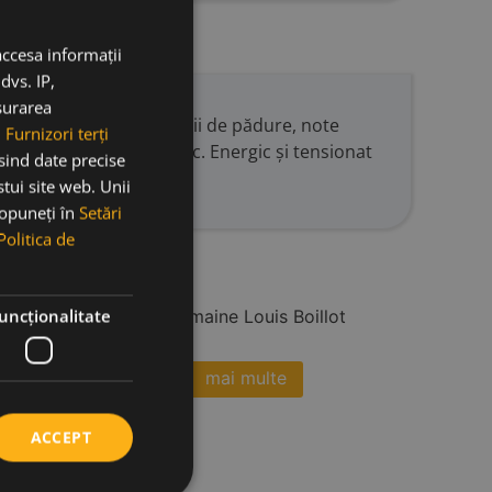
accesa informații
dvs. IP,
ăsurarea
 minunat de fructe roșii de pădure, note
.
Furnizori terți
ntă și un final magnific. Energic și tensionat
osind date precise
stui site web. Unii
 opuneți în
Setări
Politica de
uncţionalitate
mai multe
le
ACCEPT