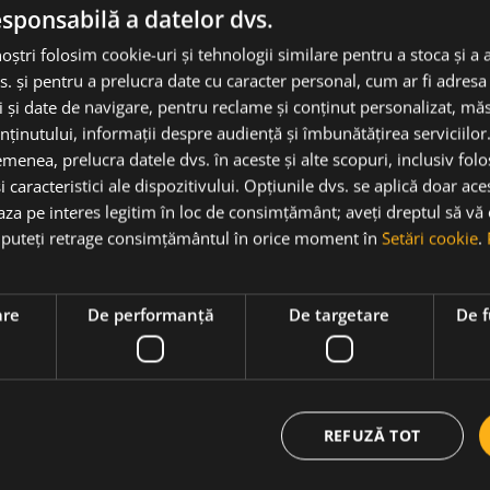
esponsabilă a datelor dvs.
noștri folosim cookie-uri și tehnologii similare pentru a stoca și a 
s. și pentru a prelucra date cu caracter personal, cum ar fi adresa 
ci și date de navigare, pentru reclame și conținut personalizat, m
ard oferă o dimensiune suplimentară de delicatețe. Buchet
nținutului, informații despre audiență și îmbunătățirea serviciilor
e pământ reavăn, corp mediu, taninuri moi, o armonie excele
menea, prelucra datele dvs. în aceste și alte scopuri, inclusiv fol
n vin desavarsit.
i caracteristici ale dispozitivului. Opțiunile dvs. se aplică doar ace
baza pe interes legitim în loc de consimțământ; aveți dreptul să vă
ă puteți retrage consimțământul în orice moment în
Setări cookie
.
are
De performanță
De targetare
De f
niu în urmă, Louis Boillot a venit înarmat cu unele dintre ce
a, datorită celor patru generații de Boillots care au
REFUZĂ TOT
rtin. Vinurile pe care Louis le face din viile sale neprețuite
 și extrem de nuanțate, complexitatea și senzualitatea lor