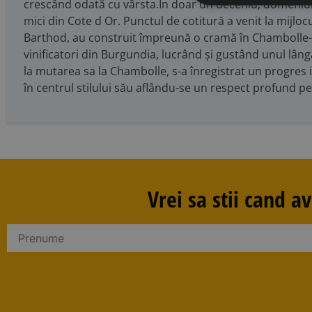
crescând odată cu vârsta.În doar un deceniu, domeniul 
mici din Cote d Or. Punctul de cotitură a venit la mijloc
Barthod, au construit împreună o cramă în Chambolle-Mu
vinificatori din Burgundia, lucrând și gustând unul lângă
la mutarea sa la Chambolle, s-a înregistrat un progres im
în centrul stilului său aflându-se un respect profund pent
Vrei sa stii cand 