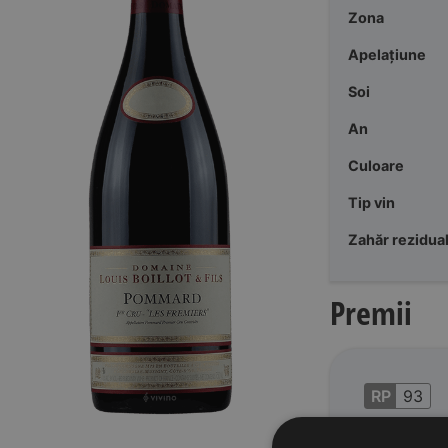
Zona
Apelațiune
Soi
An
Culoare
Tip vin
Zahăr rezidua
Premii
RP
93