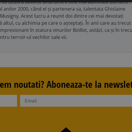
lui Louis a devenit unul dintre cele mai admirate domenii
ul anilor 2000, când el și partenera sa, talentata Ghislaine
signy. Acest lucru a reunit doi dintre cei mai devotați
 altul, cu alchimia pe care o așteptați. În anii care au trecut
presionant în statura vinurilor Boillot, astăzi, ca și în trecu
ru terroir-ul vechilor sale vii.
avem noutati? Aboneaza-te la newslet