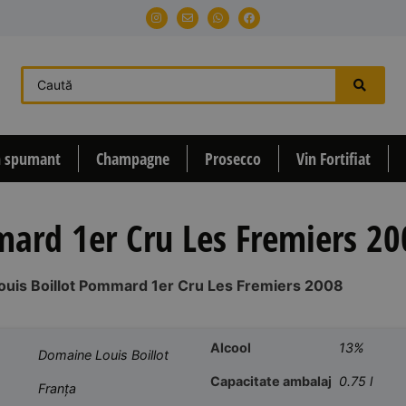
n spumant
Champagne
Prosecco
Vin Fortifiat
ard 1er Cru Les Fremiers 20
uis Boillot Pommard 1er Cru Les Fremiers 2008
Alcool
13%
Domaine Louis Boillot
Capacitate ambalaj
0.75 l
Franța