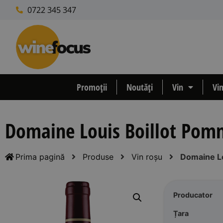
0722 345 347
Promoții
Noutăți
Vin
Vi
Domaine Louis Boillot Pomm
Prima pagină
Produse
Vin roșu
Domaine Lo
Producator
Țara