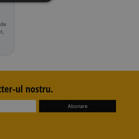
 de
t,
ter-ul nostru.