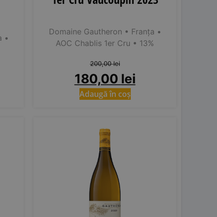
Domaine Gautheron
• Franța
•
a
•
AOC Chablis 1er Cru
• 13%
200,00
lei
180,00
lei
Adaugă în coș