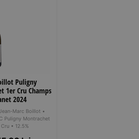
illot Puligny
t 1er Cru Champs
anet 2024
ean-Marc Boillot
•
 Puligny Montrachet
 Cru
• 12.5%