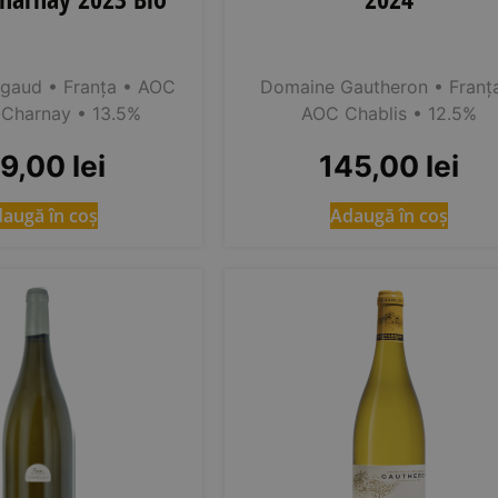
igaud
• Franța
• AOC
Domaine Gautheron
• Franț
Charnay
• 13.5%
AOC Chablis
• 12.5%
19,00
lei
145,00
lei
augă în coș
Adaugă în coș