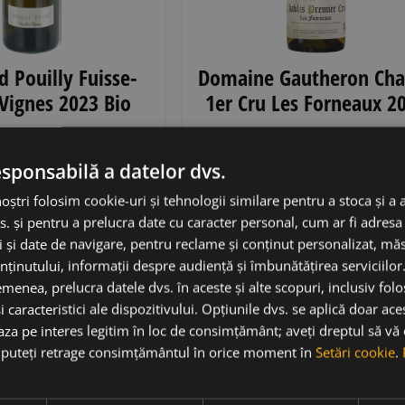
d Pouilly Fuisse-
Domaine Gautheron Cha
 Vignes 2023 Bio
1er Cru Les Forneaux 2
igaud
• Franța
• AOC
Domaine Gautheron
• Franț
esponsabilă a datelor dvs.
y-Fuisse
• 13.5%
AOC Chablis 1er Cru
• 13
noștri folosim cookie-uri și tehnologii similare pentru a stoca și a 
93,00
lei
200,00
lei
s. și pentru a prelucra date cu caracter personal, cum ar fi adresa 
ci și date de navigare, pentru reclame și conținut personalizat, m
augă în coș
Stoc epuizat
nținutului, informații despre audiență și îmbunătățirea serviciilor
menea, prelucra datele dvs. în aceste și alte scopuri, inclusiv fol
i caracteristici ale dispozitivului. Opțiunile dvs. se aplică doar ace
RP
91-93
baza pe interes legitim în loc de consimțământ; aveți dreptul să vă
ă puteți retrage consimțământul în orice moment în
Setări cookie
.