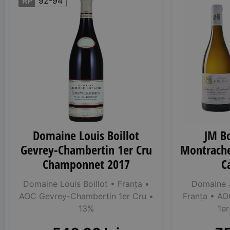
RP
92-94
Domaine Louis Boillot
JM Bo
Gevrey-Chambertin 1er Cru
Montrache
Champonnet 2017
C
Domaine Louis Boillot
• Franța
•
Domaine J
AOC Gevrey-Chambertin 1er Cru
•
Franța
• AOC
13%
1er