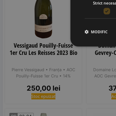
Strict neces
MODIFIC
Vessigaud Pouilly-Fuisse
Domaine
1er Cru Les Reisses 2023 Bio
Gevrey-
Pierre Vessigaud
• Franța
• AOC
Domaine Lou
Pouilly-Fuisse 1er Cru
• 14%
AOC Gevre
250,00
lei
3
Stoc epuizat
Ad