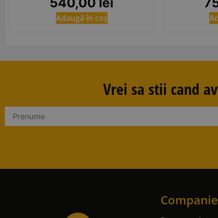
540,00
lei
7
Adaugă în coș
Ad
Vrei sa stii cand 
Companie