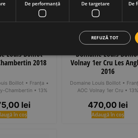
are
De performanță
De targetare
De f
REFUZĂ TOT
 Louis Boillot
Domaine Louis Boillo
Chambertin 2018
Volnay 1er Cru Les Ang
2016
is Boillot
• Franța
•
Domaine Louis Boillot
• Fran
y-Chambertin
• 13%
AOC Volnay 1er Cru
• 13
75,00
lei
470,00
lei
augă în coș
Adaugă în coș