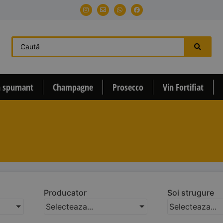
n spumant
Champagne
Prosecco
Vin Fortifiat
Producator
Soi strugure
Selecteaza...
Selecteaza...