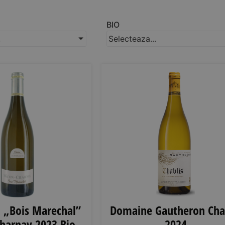
BIO
.
Selecteaza...
 „Bois Marechal”
Domaine Gautheron Cha
harnay 2023 Bio
2024