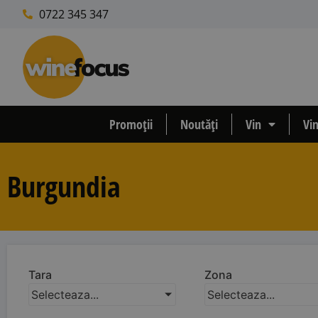
0722 345 347
Promoții
Noutăți
Vin
Vi
Burgundia
Tara
Zona
Selecteaza...
Selecteaza...