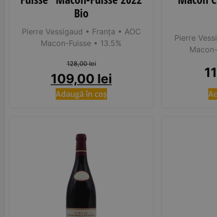
Bio
Pierre Vessigaud
• Franța
• AOC
Pierre Vess
Macon-Fuisse
• 13.5%
Macon-
128,00
lei
1
109,00
lei
Adaugă în coș
Ad