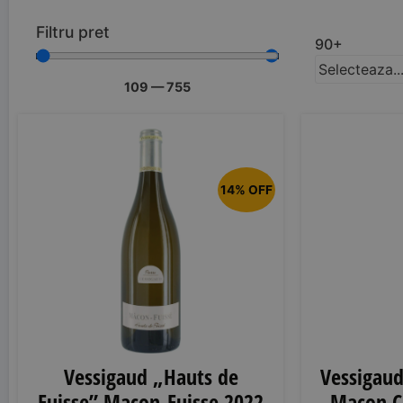
Filtru pret
90+
Selecteaza..
109
—
755
14% OFF
Vessigaud „Hauts de
Vessigaud
Fuisse” Macon-Fuisse 2022
Macon C