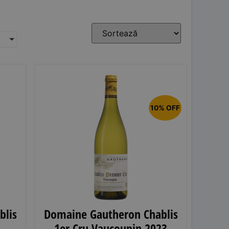
10% OFF
blis
Domaine Gautheron Chablis
1er Cru Vaucoupin 2023