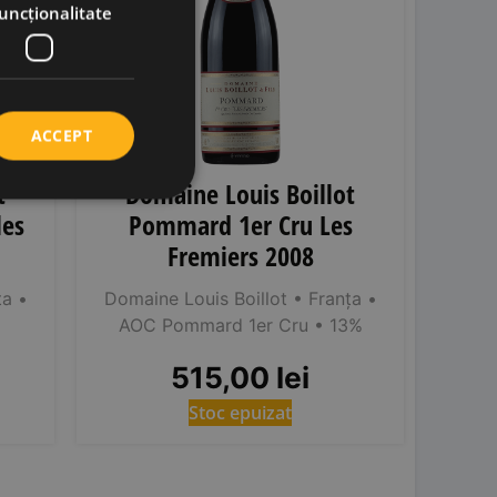
uncţionalitate
ACCEPT
t
Domaine Louis Boillot
les
Pommard 1er Cru Les
Fremiers 2008
ța
•
Domaine Louis Boillot
• Franța
•
%
AOC Pommard 1er Cru
• 13%
515,00
lei
Stoc epuizat