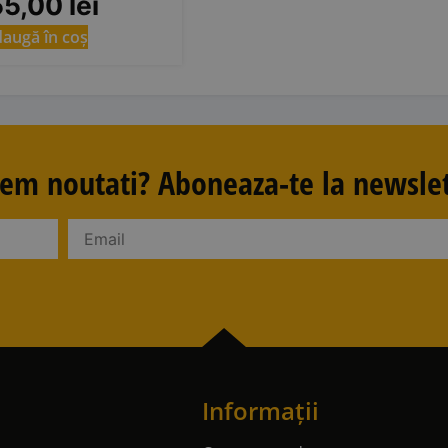
55,00
lei
augă în coș
avem noutati? Aboneaza-te la newslet
Informații