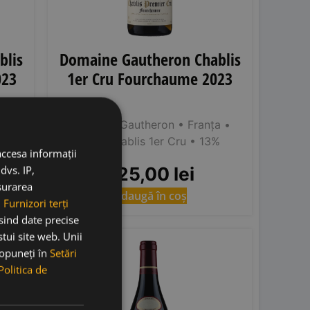
blis
Domaine Gautheron Chablis
023
1er Cru Fourchaume 2023
a
•
Domaine Gautheron
• Franța
•
%
AOC Chablis 1er Cru
• 13%
accesa informații
225,00
lei
dvs. IP,
ăsurarea
Adaugă în coș
.
Furnizori terți
osind date precise
stui site web. Unii
RP
93
 opuneți în
Setări
Politica de