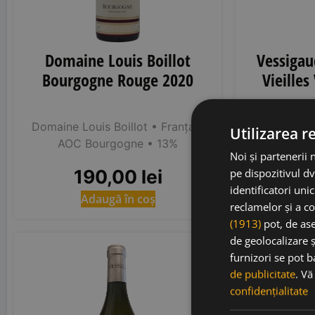
Domaine Louis Boillot
Vessigau
Bourgogne Rouge 2020
Vieilles
Domaine Louis Boillot
• Franța
•
Pierre Vess
Utilizarea r
AOC Bourgogne
• 13%
Pouill
Noi și partenerii 
190,00
lei
1
pe dispozitivul dv
identificatori uni
Adaugă în coș
Ad
reclamelor și a co
(1913)
pot, de ase
de geolocalizare ș
RP
89-91
furnizori se pot 
de publicitate
. V
confidențialitate