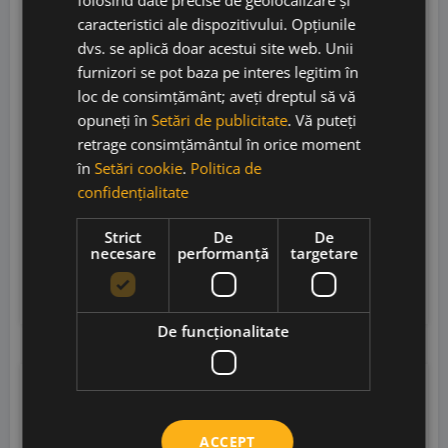
folosind date precise de geolocalizare și
caracteristici ale dispozitivului. Opțiunile
dvs. se aplică doar acestui site web. Unii
furnizori se pot baza pe interes legitim în
loc de consimțământ; aveți dreptul să vă
Kurtatsch Glen Pinot Nero Riserva 2021
opuneți în
Setări de publicitate
. Vă puteți
retrage consimțământul în orice moment
în
Setări cookie
.
Politica de
confidențialitate
Kellerei Kurtatsch
• Italia
• DOC Alto Adige
• 14%
Strict
De
De
necesare
performanță
targetare
170,00
lei
Stoc epuizat
De funcţionalitate
ACCEPT