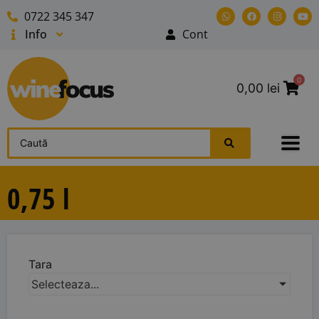
0722 345 347
Info
Cont
0
0,00
lei
0,75 l
Tara
Selecteaza...