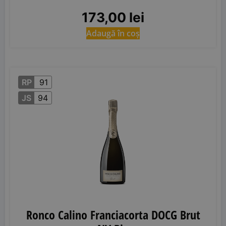
173,00
lei
Adaugă în coș
RP
91
JS
94
Ronco Calino Franciacorta DOCG Brut