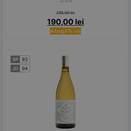
12.5%
235,00
lei
190,00
lei
Adaugă în coș
RP
93
JD
94