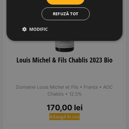
REFUZĂ TOT
MODIFIC
Louis Michel & Fils Chablis 2023 Bio
Domaine Louis Michel et Fils
• Franța
• AOC
Chablis
• 12.5%
170,00
lei
Adaugă în coș