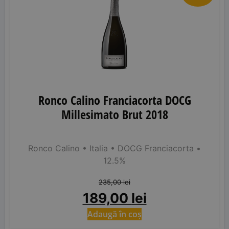
Ronco Calino Franciacorta DOCG
Millesimato Brut 2018
Ronco Calino
• Italia
• DOCG Franciacorta
•
12.5%
235,00
lei
189,00
lei
Adaugă în coș