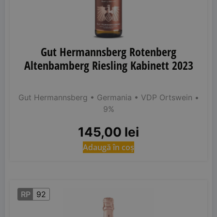
Gut Hermannsberg Rotenberg
Altenbamberg Riesling Kabinett 2023
Gut Hermannsberg
• Germania
• VDP Ortswein
•
9%
145,00
lei
Adaugă în coș
RP
92