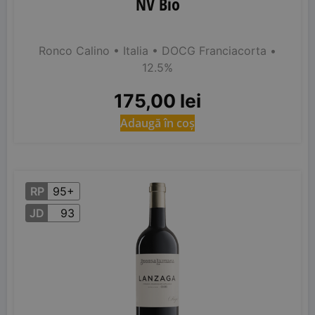
NV Bio
Ronco Calino
• Italia
• DOCG Franciacorta
•
12.5%
175,00
lei
Adaugă în coș
RP
95+
JD
93