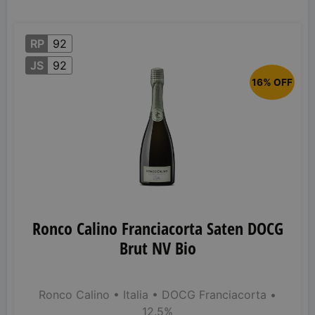
RP
92
JS
92
16% OFF
Ronco Calino Franciacorta Saten DOCG
Brut NV Bio
Ronco Calino
• Italia
• DOCG Franciacorta
•
12.5%