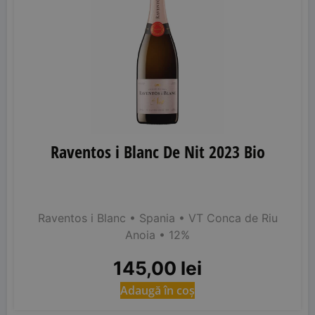
Raventos i Blanc De Nit 2023 Bio
Raventos i Blanc
• Spania
• VT Conca de Riu
Anoia
• 12%
145,00
lei
Adaugă în coș