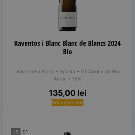
Raventos i Blanc Blanc de Blancs 2024
Bio
Raventos i Blanc
• Spania
• VT Conca de Riu
Anoia
• 12%
135,00
lei
Adaugă în coș
JS
91