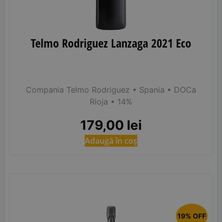
Telmo Rodriguez Lanzaga 2021 Eco
Compania Telmo Rodriguez
• Spania
• DOCa
Rioja
• 14%
179,00
lei
Adaugă în coș
19% OFF