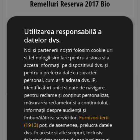
Remelluri Reserva 2017 Bio
Utilizarea responsabilă a
Remelluri
• Spania
• DOCa Rioja
• 14%
datelor dvs.
180,00
lei
Noi și partenerii noștri folosim cookie-uri
162,00
lei
și tehnologii similare pentru a stoca și a
accesa informații pe dispozitivul dvs. și
Adaugă în coș
pentru a prelucra date cu caracter
personal, cum ar fi adresa dvs. IP,
identificatori unici și date de navigare,
pentru reclame și conținut personalizat,
JS
92
măsurarea reclamelor și a conținutului,
informații despre audiență și
îmbunătățirea serviciilor.
Furnizori terți
(1913)
pot, de asemenea, prelucra datele
dvs. în aceste și alte scopuri, inclusiv