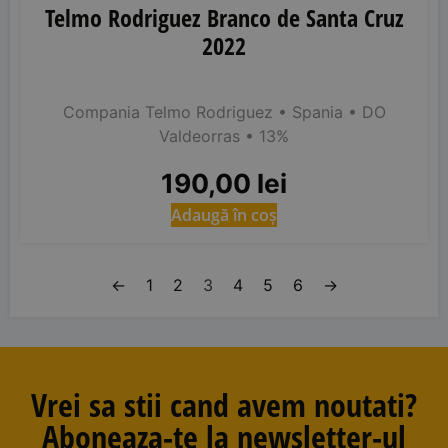
Telmo Rodriguez Branco de Santa Cruz
2022
Compania Telmo Rodriguez
• Spania
• DO
Valdeorras
• 13%
190,00
lei
Adaugă în coș
←
1
2
3
4
5
6
→
Vrei sa stii cand avem noutati?
Aboneaza-te la newsletter-ul