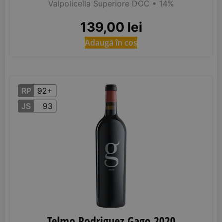
Valpolicella Superiore DOC
• 14%
139,00
lei
Adaugă în coș
RP
92+
JS
93
Telmo Rodriguez Gago 2020