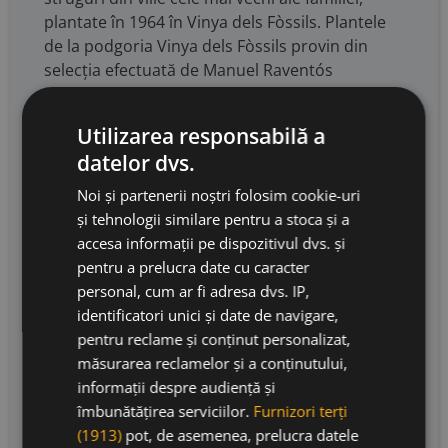
plantate în 1964 în Vinya dels Fòssils. Plantele
de la podgoria Vinya dels Fòssils provin din
selecția efectuată de Manuel Raventós
Domènech în 1888. Creatorul formulei de vin
spumant Penedès prin combinarea celor trei
Utilizarea responsabilă a
soiuri de struguri autohtoni, Macabeu, Xarel·lo
datelor dvs.
și Parellada, Manuel Raventós a experimentat
inclusiv prin plantare mici parcele separate.
Noi și partenerii noștri folosim cookie-uri
Situată pe cele mai înalte terase ale râului
și tehnologii similare pentru a stoca și a
Anoia, podgoria Vinya dels Fòssils are soluri
accesa informații pe dispozitivul dvs. și
marine cu un conținut ridicat de fosile ce
pentru a prelucra date cu caracter
caracterizează structura și compoziția solului
personal, cum ar fi adresa dvs. IP,
acestei vie. Carbonatii sunt componenta care
identificatori unici și date de navigare,
oferă principala sursa de tipicitate acestui vin
pentru reclame și conținut personalizat,
spumant, cu o expresie salină ridicata. Un
măsurarea reclamelor și a conținutului,
spumant cu o identitate și personalitate unice.
informații despre audiență și
60% Xarel-lo, 30% Macabeu și 10% Parellada cu
îmbunătățirea serviciilor.
Furnizori terți
prima fermentare în cuve inox la o temperatură
(1913)
pot, de asemenea, prelucra datele