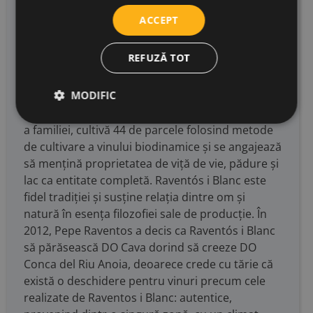
mai îndelungate tradiții viticole documentate din
ACCEPT
lume. Ferma familiei în care vinurile sunt acum
produse aparține familiei Raventós din 1497.
REFUZĂ TOT
Cinci secole în care lucrează 90 de hectare de
viță de vie și pădure, o dinastie strâns asociată
MODIFIC
cu pământul de la o generație la alta. Astăzi,
Pepe Raventós, care reprezintă a 21-a generație
a familiei, cultivă 44 de parcele folosind metode
de cultivare a vinului biodinamice și se angajează
să mențină proprietatea de viță de vie, pădure și
lac ca entitate completă. Raventós i Blanc este
fidel tradiției și susține relația dintre om și
natură în esența filozofiei sale de producție. În
2012, Pepe Raventos a decis ca Raventós i Blanc
să părăsească DO Cava dorind să creeze DO
Conca del Riu Anoia, deoarece crede cu tărie că
există o deschidere pentru vinuri precum cele
realizate de Raventos i Blanc: autentice,