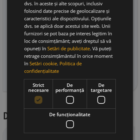
controlată, separând soiurile și tipurile de sol,
dvs. în aceste și alte scopuri, inclusiv
urmată de asamblare și a doua fermentare în
folosind date precise de geolocalizare și
sticlă cu maturare minimă de 30 de luni cu
caracteristici ale dispozitivului. Opțiunile
drojdia. Nu se adăugă lichior de expediție iar
dvs. se aplică doar acestui site web. Unii
data degorjării este indicată pe eticheta din
furnizori se pot baza pe interes legitim în
spate. Note de degustare – vinul ce exprimă cel
loc de consimțământ; aveți dreptul să vă
mai bine caracterul locului și stilul casei, cu un
opuneți în
Setări de publicitate
. Vă puteți
melanj perfect intre caracterul oferit de
retrage consimțământul în orice moment
maturarea îndelungată pe drojdii, influențele
în
Setări cookie
.
Politica de
climatului mediteraneean și cele marin
confidențialitate
minerale oferite de sol.
Strict
De
De
necesare
performanță
targetare
Descriere producator
De funcţionalitate
Raventós i Blanc
este o cramă cu una dintre cele