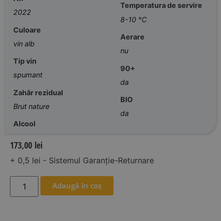
Temperatura de servire
2022
8-10 °C
Culoare
Aerare
vin alb
nu
Tip vin
90+
spumant
da
Zahăr rezidual
BIO
Brut nature
da
Alcool
173,00
lei
+ 0,5 lei - Sistemul Garanție-Returnare
Adaugă în coș