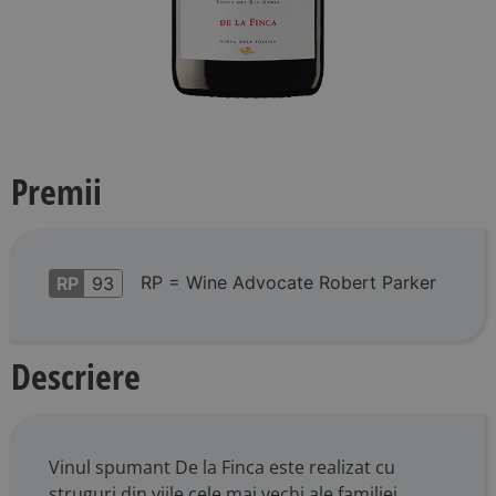
Premii
RP = Wine Advocate Robert Parker
RP
93
Descriere
Vinul spumant De la Finca este realizat cu
struguri din viile cele mai vechi ale familiei,