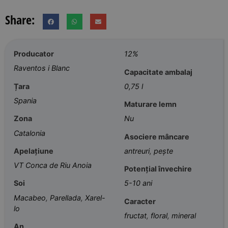
Share:
Producator
12%
Raventos i Blanc
Capacitate ambalaj
Țara
0,75 l
Spania
Maturare lemn
Zona
Nu
Catalonia
Asociere mâncare
Apelațiune
antreuri
,
pește
VT Conca de Riu Anoia
Potențial învechire
Soi
5-10 ani
Macabeo
,
Parellada
,
Xarel-
Caracter
lo
fructat
,
floral
,
mineral
An