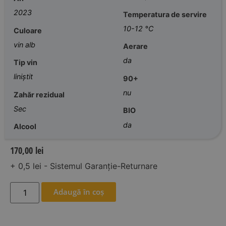
2023
Temperatura de servire
10-12 °C
Culoare
vin alb
Aerare
da
Tip vin
liniștit
90+
nu
Zahăr rezidual
Sec
BIO
da
Alcool
170,00
lei
+ 0,5 lei - Sistemul Garanție-Returnare
Adaugă în coș