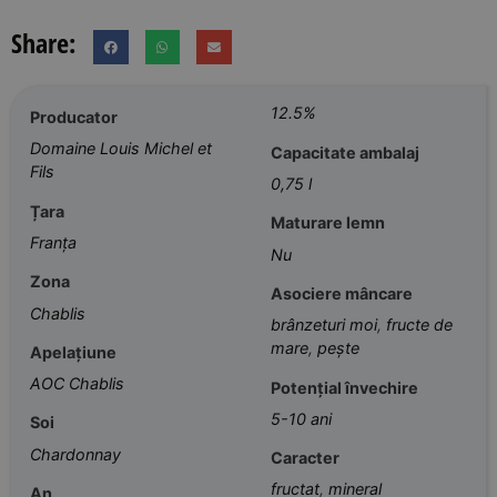
Share:
12.5%
Producator
Domaine Louis Michel et
Capacitate ambalaj
Fils
0,75 l
Țara
Maturare lemn
Franța
Nu
Zona
Asociere mâncare
Chablis
brânzeturi moi
,
fructe de
mare
,
pește
Apelațiune
AOC Chablis
Potențial învechire
5-10 ani
Soi
Chardonnay
Caracter
fructat
,
mineral
An