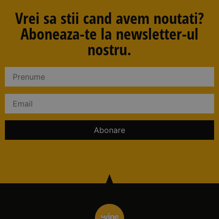
Vrei sa stii cand avem noutati?
Aboneaza-te la newsletter-ul
nostru.