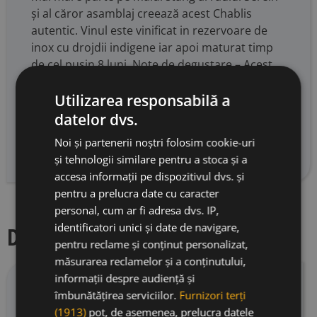
și al căror asamblaj creează acest Chablis
autentic. Vinul este vinificat in rezervoare de
inox cu drojdii indigene iar apoi maturat timp
de cel pușin 8 luni. Note de degustare – Acest
Chablis dezvăluie note de fructe albe precum
Utilizarea responsabilă a
piersică și caisă, totul așezat pe o structură
minerală persistentă. O senzație de piatră atât
datelor dvs.
de tipică pentru Chablis îi oferă rotunjime,
Noi și partenerii noștri folosim cookie-uri
puritate și tipicitate.
și tehnologii similare pentru a stoca și a
accesa informații pe dispozitivul dvs. și
pentru a prelucra date cu caracter
personal, cum ar fi adresa dvs. IP,
identificatori unici și date de navigare,
Descriere producator
pentru reclame și conținut personalizat,
măsurarea reclamelor și a conținutului,
informații despre audiență și
Louis Michel & Fils
produce vinuri în inima
îmbunătățirea serviciilor.
Furnizori terți
orașului Chablis încă din secolul al XIX-lea, un
(1913)
pot, de asemenea, prelucra datele