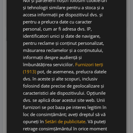
Noi și partenerii noștri folosim cookie-uri
135,00
lei
și tehnologii similare pentru a stoca și a
accesa informații pe dispozitivul dvs. și
Adaugă în coș
pentru a prelucra date cu caracter
personal, cum ar fi adresa dvs. IP,
identificatori unici și date de navigare,
pentru reclame și conținut personalizat,
RP
92
măsurarea reclamelor și a conținutului,
informații despre audiență și
îmbunătățirea serviciilor.
Furnizori terți
(1913)
pot, de asemenea, prelucra datele
dvs. în aceste și alte scopuri, inclusiv
folosind date precise de geolocalizare și
caracteristici ale dispozitivului. Opțiunile
dvs. se aplică doar acestui site web. Unii
furnizori se pot baza pe interes legitim în
loc de consimțământ; aveți dreptul să vă
opuneți în
Setări de publicitate
. Vă puteți
Raventos i Blanc De Nit 2023 Bio
retrage consimțământul în orice moment