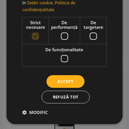
în
Setări cookie
.
Politica de
confidențialitate
Raventos i Blanc
• Spania
• VT Conca de Riu
Strict
De
De
Anoia
• 12%
necesare
performanță
targetare
145,00
lei
Adaugă în coș
De funcţionalitate
RP
93
ACCEPT
REFUZĂ TOT
MODIFIC