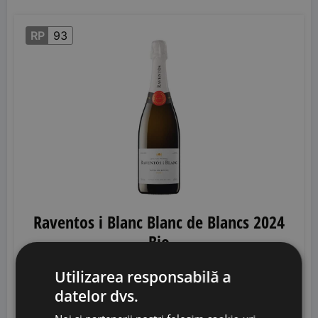
RP
93
Raventos i Blanc Blanc de Blancs 2024
Bio
Utilizarea responsabilă a
Raventos i Blanc
• Spania
• VT Conca de Riu
datelor dvs.
Anoia
• 12%