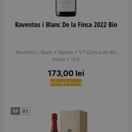
Raventos i Blanc De la Finca 2022 Bio
Raventos i Blanc
• Spania
• VT Conca de Riu
Anoia
• 12%
173,00
lei
Adaugă în coș
RP
93