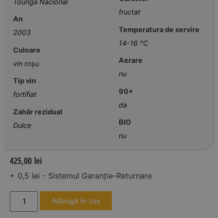
Touriga Nacional
fructat
An
Temperatura de servire
2003
14-16 °C
Culoare
Aerare
vin roșu
nu
Tip vin
90+
fortifiat
da
Zahăr rezidual
BIO
Dulce
nu
425,00
lei
+ 0,5 lei - Sistemul Garanție-Returnare
Adaugă în coș