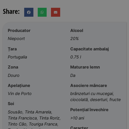
Share:
Producator
Alcool
Niepoort
20%
Țara
Capacitate ambalaj
Portugalia
0.75 l
Zona
Maturare lemn
Douro
Da
Apelațiune
Asociere mâncare
Vin de Porto
brânzeturi cu mucegai
,
ciocolată
,
deserturi
,
fructe
Soi
Potențial învechire
Sousão
,
Tinta Amarela
,
Tinta Francisca
,
Tinta Roriz
,
>10 ani
Tinto Cão
,
Touriga Franca
,
Caracter