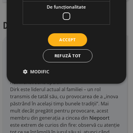
De funcţionalitate
Descriere producator
ACCEPT
Din 1842 până astăzi, șase generații au scris
istoria lui
Niepoort
. Ceea ce îi unește este
REFUZĂ TOT
pasiunea pentru vin – o pasiune care respectă
tradițiile, dar care nu se sfiește să pornească pe
MODIFIC
noi căi ori de câte ori impulsul său creativ
neînfrânat sună apelul.
Dirk este liderul actual al familiei – un rol
transmis de tatăl său, cu provocarea de a „inova
păstrând în același timp bunele tradiții”. Mai
mult decât pregătit pentru provocare, acest
membru din generația a cincea din
Niepoort
este extrem de curios din fire: observă cu atenție
tot ce se întâmplă în jurul său și, atunci când