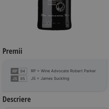
Premii
RP = Wine Advocate Robert Parker
RP
94
JS = James Suckling
JS
95
Descriere