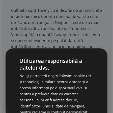
Colheita sunt Tawny cu indicatie de an învechite
în butoaie mici. Cerința minimă de vârstă este
de 7 ani, dar tradiția la Niepoort este de a mai
îmbătrâni câțiva ani înainte de îmbuteliere.
Vinul capătă o nuanță Tawny. Tonurile de lemn
și nuci sunt evidente pe palat datorită
îmbătrânirii lente a vinului în butoaie vechi.
Colheita se potrivește bine cu deserturile din
fructe uscate și cu portugheza „Leite Creme
Utilizarea responsabilă a
queimado”. Ca starter, combinația cu foie gras
datelor dvs.
este impresionantă. În 2003, recolta a avut zile
Noi și partenerii noștri folosim cookie-uri
foarte calde și, de asemenea, zile foarte umede.
și tehnologii similare pentru a stoca și a
Producția a fost mare, dar cu struguri mici care
accesa informații pe dispozitivul dvs. și
au produs taninuri concentrate și culoare.
pentru a prelucra date cu caracter
Strugurii supracopți și uscați au fost scoși
personal, cum ar fi adresa dvs. IP,
pentru a asigura finețea vinului. Strugurii din
identificatori unici și date de navigare,
Colheita din 2003 provin din podgorii cu
pentru reclame și conținut personalizat,