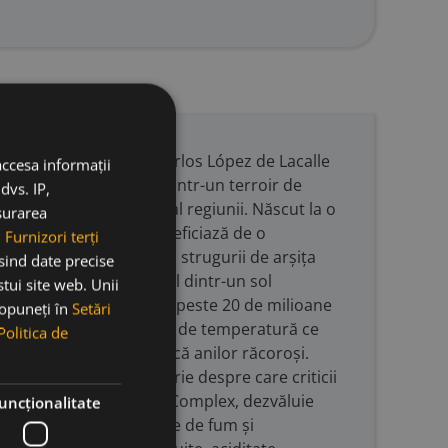
izionar al lui Juan Carlos López de Lacalle
accesa informații
ell, acest vin provine dintr-un terroir de
dvs. IP,
rescriu profilul clasic al regiunii. Născut la o
ăsurarea
etice, El Hondónico beneficiază de o
.
Furnizori terți
mai răcoros, protejând strugurii de arșița
osind date precise
i, își extrag caracterul dintr-un sol
stui site web. Unii
 o moștenire geologică de peste 20 de milioane
 opuneți în
Setări
 un an secetos, cu vârfuri de temperatură ce
Politica de
nă o prospețime specifică anilor răcoroși.
d o precizie și o simetrie despre care criticii
ru portofoliul cramei. Complex, dezvăluie
uncţionalitate
letate de accente subtile de fum și