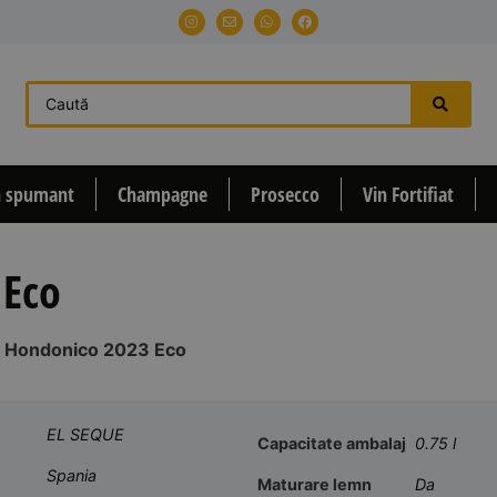
n spumant
Champagne
Prosecco
Vin Fortifiat
 Eco
l Hondonico 2023 Eco
EL SEQUE
Capacitate ambalaj
0.75 l
Spania
Maturare lemn
Da