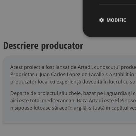
condimente 
vibranta, f
MODIFIC
Descriere producator
Acest proiect a fost lansat de Artadi, cunoscutul prod
Proprietarul Juan Carlos López de Lacalle s-a stabilit în
producător local cu experiență dovedită în lucrul cu st
Departe de proiectul său cheie, bazat pe Laguardia și c
aici este total mediteranean. Baza Artadi este El Pinoso
nisipoase-lutoase sărace în argilă, situată în capătul ve