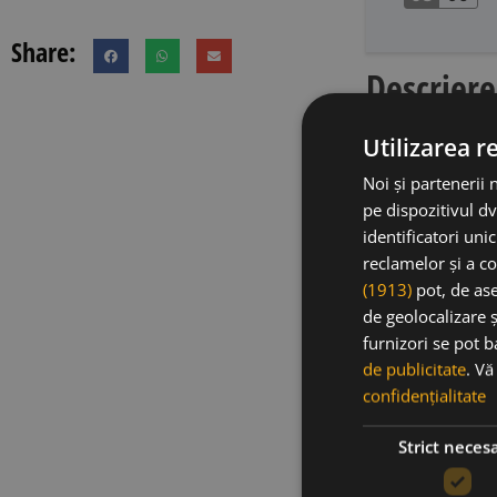
Share:
Descriere
Utilizarea r
El Hondóni
Noi și partenerii 
în regiunea
pe dispozitivul dv
excepție sit
identificatori uni
altitudine 
reclamelor și a co
orientare 
(1913)
pot, de ase
mediteranee
de geolocalizare ș
fascinant d
furnizori se pot 
de ani.mAnu
de publicitate
. V
au depășit 
confidențialitate
Această edi
spun că ar
Strict neces
note delica