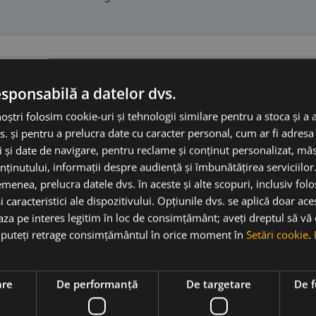
esponsabilă a datelor dvs.
co 2023 marchează un moment de referință pentru proiectul v
noștri folosim cookie-uri și tehnologii similare pentru a stoca și a 
 Alicante. Provocând limitele tradiționale ale soiului Monastr
s. și pentru a prelucra date cu caracter personal, cum ar fi adresa 
uat în Abanilla, unde altitudinea ridicată și solurile complexe 
ci și date de navigare, pentru reclame și conținut personalizat, m
de 500-600 de metri, în spectaculoasa zonă a Cordilierelor B
nținutului, informații despre audiență și îmbunătățirea serviciilor
nordică strategică. Acest amplasament oferă un microclimat 
menea, prelucra datele dvs. în aceste și alte scopuri, inclusiv fol
ană și conferind vinului o prospețime remarcabilă. Viile vech
i caracteristici ale dispozitivului. Opțiunile dvs. se aplică doar ace
e nisip aluvionar, amestecat cu pietriș calcaros și siliciu –
baza pe interes legitim în loc de consimțământ; aveți dreptul să vă
l viticol 2023 a fost unul al echilibrului surprinzător. Deși
ă puteți retrage consimțământul în orice moment în
Setări cookie
.
40°C în august, rezultatul este unul paradoxal: vinurile ema
ție continuă seria vintage-urilor mari începute în 2019, oferin
 putea defini 2023 drept „cel mai bun an de până acum” pent
are
De performanță
De targetare
De f
te de cireșe roșii, fructe albastre și ierburi aromatice, comp