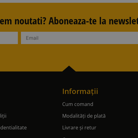
avem noutati? Aboneaza-te la newslet
Informații
Cum comand
ții
Modalități de plată
identialitate
Livrare și retur