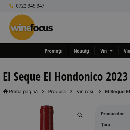
0722 345 347
Promoții
Noutăți
Vin
Vi
El Seque El Hondonico 2023
Prima pagină
Produse
Vin roșu
El Seque E
Producator
Țara