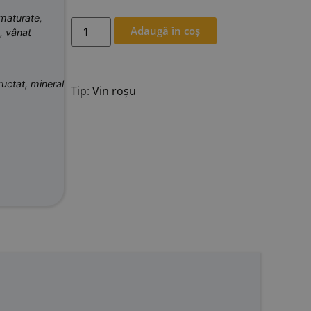
 maturate
,
Adaugă în coș
,
vânat
ructat
,
mineral
Tip:
Vin roșu