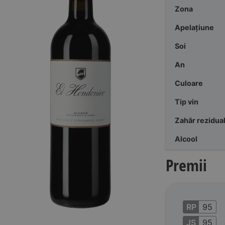
Zona
Apelațiune
Soi
An
Culoare
Tip vin
Zahăr rezidua
Alcool
Premii
RP
95
JS
95