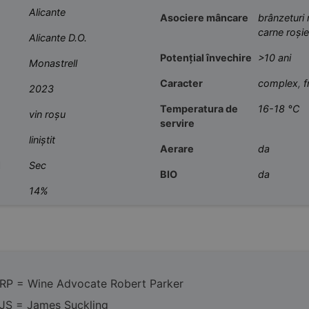
Alicante
Asociere mâncare
brânzeturi
carne roșie
Alicante D.O.
Potențial învechire
>10 ani
Monastrell
Caracter
complex
,
f
2023
Temperatura de
16-18 °C
vin roșu
servire
liniștit
Aerare
da
l
Sec
BIO
da
14%
RP = Wine Advocate Robert Parker
JS = James Suckling