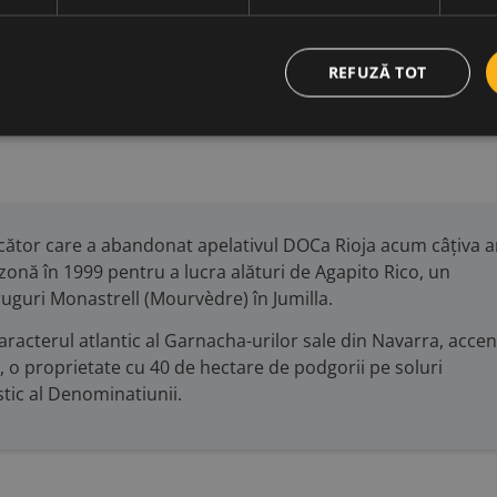
provenite din maturarea timp de 12 luni în foudre de stejar 
inal lung, persistent si armonios lăsând în urmă tonuri pământ
REFUZĂ TOT
ucător care a abandonat apelativul DOCa Rioja acum câțiva a
 zonă în 1999 pentru a lucra alături de Agapito Rico, un
ruguri Monastrell (Mourvèdre) în Jumilla.
aracterul atlantic al Garnacha-urilor sale din Navarra, accen
, o proprietate cu 40 de hectare de podgorii pe soluri
stic al Denominatiunii.