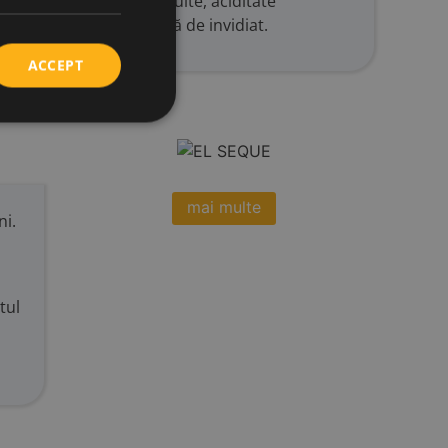
austriac. Taninuri slefuite, aciditate
ii și o precizie fructată de invidiat.
ACCEPT
mai multe
ni.
tul