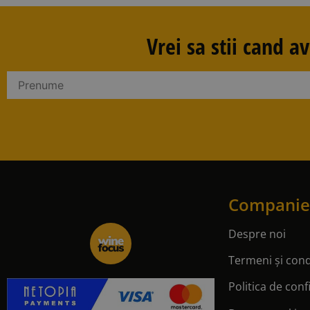
Vrei sa stii cand 
Companie
Despre noi
Termeni și condi
Politica de conf