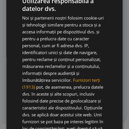
Utilizarea responsabilă a
montan mai puțin ploios, lumină abundentă și
datelor dvs.
amplitudine termică mare; sol nisipos vulcanic,
Noi și partenerii noștri folosim cookie-uri
bogat în minerale. Vii de ~50 de ani, sistem
și tehnologii similare pentru a stoca și a
Guyot; randament redus (6.000 kg/ha).
accesa informații pe dispozitivul dvs. și
Recoltare manuală la mijloc de octombrie,
pentru a prelucra date cu caracter
desciorchinare și macerare 12 zile în inox, cu
personal, cum ar fi adresa dvs. IP,
drojdie indigenă selecționată de Benanti.
identificatori unici și date de navigare,
Maturare 12 luni în tonneaux franceze folosite,
pentru reclame și conținut personalizat,
apoi repaus în inox și 10 luni la sticlă. Rubiniu
măsurarea reclamelor și a conținutului,
pal, cu nas eteric, condimentat, cu fruct roșu
informații despre audiență și
(cireș, zmeură) și tușe minerale. Gust sec, de la
îmbunătățirea serviciilor.
Furnizori terți
mediu spre plin, taninuri ferme și fine, echilibru
(1913)
pot, de asemenea, prelucra datele
bun și persistență lungă. Asocieri: carne roșie,
dvs. în aceste și alte scopuri, inclusiv
vânat cu pene, brânzeturi maturate. Un Etna
folosind date precise de geolocalizare și
Rosso de parcelă cu caracter, tensiune
caracteristici ale dispozitivului. Opțiunile
vulcanică și eleganță clasică.
dvs. se aplică doar acestui site web. Unii
furnizori se pot baza pe interes legitim în
loc de consimțământ; aveți dreptul să vă