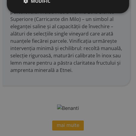
MODIFIC
fine și accent pe lizibilitatea originii. Reperele
portofoliului includ Pietra Marina Etna Bianco
Superiore (Carricante din Milo) – un simbol al
eleganței saline și al capacității de învechire –
alături de selecțiile single vineyard care arată
nuanțele fiecărei parcele. Vinificația urmărește
intervenția minimă și echilibrul: recoltă manuală,
selecție riguroasă, maturări calibrate în inox sau
lemn mare pentru a păstra claritatea fructului și
amprenta minerală a Etnei.
mai multe