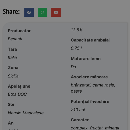
Share:
13.5%
Producator
Benanti
Capacitate ambalaj
0.75 l
Țara
Italia
Maturare lemn
Da
Zona
Sicilia
Asociere mâncare
brânzeturi
,
carne roșie
,
Apelațiune
paste
Etna DOC
Potențial învechire
Soi
>10 ani
Nerello Mascalese
Caracter
An
complex
,
fructat
,
mineral