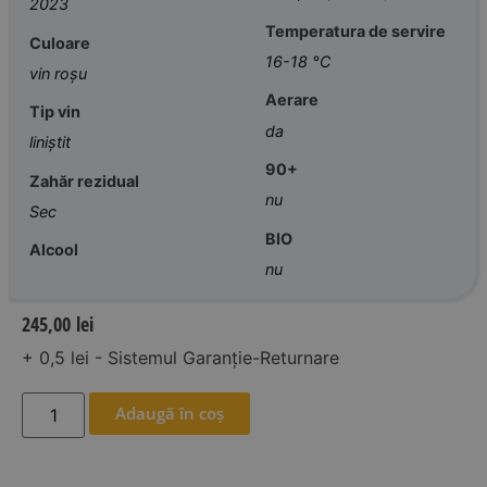
2023
Temperatura de servire
Culoare
16-18 °C
vin roșu
Aerare
Tip vin
da
liniștit
90+
Zahăr rezidual
nu
Sec
BIO
Alcool
nu
245,00
lei
+ 0,5 lei - Sistemul Garanție-Returnare
Adaugă în coș