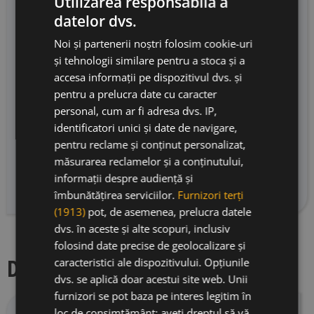
Utilizarea responsabilă a
reunește parcele vechi din Laguardia și Elvillar
datelor dvs.
de Álava – Biurko, Castillejo, El Somo, Las
Noi și partenerii noștri folosim cookie-uri
Horcas și altele – expresia coletivă a Riojei
și tehnologii similare pentru a stoca și a
Alavesa. Culesul manual, vinificarea în cuve
accesa informații pe dispozitivul dvs. și
deschise cu macerarea la rece timp de 24-48
pentru a prelucra date cu caracter
ore și maturarea 10 luni în demi-muids plus 6
personal, cum ar fi adresa dvs. IP,
luni în foudre dau naștere unui vin centrat pe
identificatori unici și date de navigare,
fruct, cu un înveliș tannic atractiv și persistent,
pentru reclame și conținut personalizat,
un atac viguros și un caracter accentuat.
măsurarea reclamelor și a conținutului,
Produs în 61.782 de sticle, Viñas de Gain
informații despre audiență și
reprezintă intrarea perfectă în universul Artadi.
îmbunătățirea serviciilor.
Furnizori terți
(1913)
pot, de asemenea, prelucra datele
dvs. în aceste și alte scopuri, inclusiv
folosind date precise de geolocalizare și
Descriere producator
caracteristici ale dispozitivului. Opțiunile
dvs. se aplică doar acestui site web. Unii
furnizori se pot baza pe interes legitim în
loc de consimțământ; aveți dreptul să vă