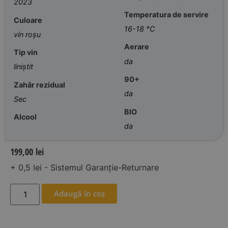
2023
Temperatura de servire
Culoare
16-18 °C
vin roșu
Aerare
Tip vin
da
liniștit
90+
Zahăr rezidual
da
Sec
BIO
Alcool
da
199,00
lei
+ 0,5 lei - Sistemul Garanție-Returnare
Adaugă în coș