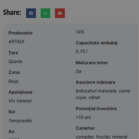
Share:
14%
Producator
ARTADI
Capacitate ambalaj
0.75 l
Țara
Spania
Maturare lemn
Da
Zona
Rioja
Asociere mâncare
brânzeturi maturate
,
carne
Apelațiune
roșie
,
vânat
Vin Varietal
Potențial învechire
Soi
>10 ani
Tempranillo
Caracter
An
complex
,
fructat
,
mineral