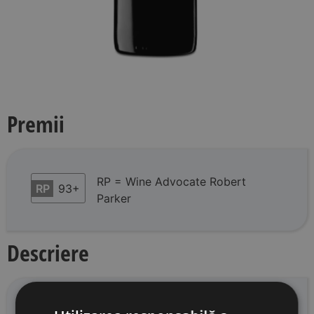
Premii
RP = Wine Advocate Robert
RP
93+
Parker
Descriere
Viñas de Gain este un Tempranillo organic care