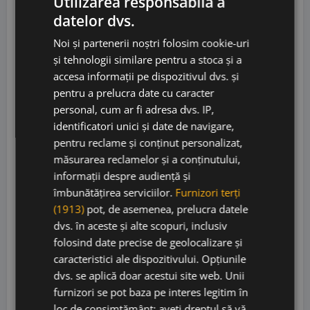
Utilizarea responsabilă a
datelor dvs.
Noi și partenerii noștri folosim cookie-uri
și tehnologii similare pentru a stoca și a
accesa informații pe dispozitivul dvs. și
pentru a prelucra date cu caracter
personal, cum ar fi adresa dvs. IP,
identificatori unici și date de navigare,
pentru reclame și conținut personalizat,
Borgo Molino Valdobbiadene Prosecco
măsurarea reclamelor și a conținutului,
Superiore DOCG Extra Dry
informații despre audiență și
îmbunătățirea serviciilor.
Furnizori terți
(1913)
pot, de asemenea, prelucra datele
Borgo Molino
• Italia
• Prosecco Superiore
dvs. în aceste și alte scopuri, inclusiv
DOCG
• 11.5%
folosind date precise de geolocalizare și
caracteristici ale dispozitivului. Opțiunile
73,00
lei
dvs. se aplică doar acestui site web. Unii
furnizori se pot baza pe interes legitim în
Adaugă în coș
loc de consimțământ; aveți dreptul să vă