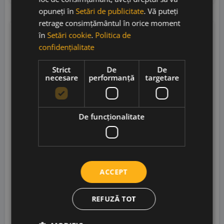
opuneți în
Setări de publicitate
. Vă puteți
retrage consimțământul în orice moment
în
Setări cookie
.
Politica de
LM
94
confidențialitate
Strict
De
De
necesare
performanță
targetare
De funcţionalitate
Borgo Molino Motivo Rose Extra Dry
ACCEPT
REFUZĂ TOT
Borgo Molino
• Italia
• 11.5%