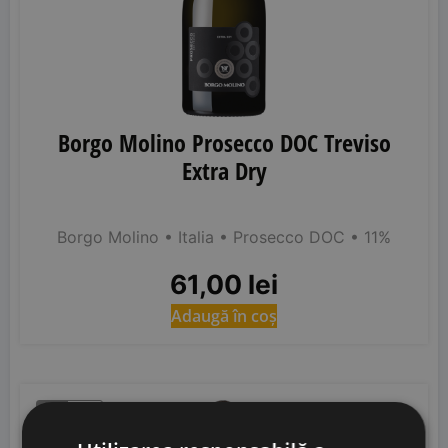
Borgo Molino Prosecco DOC Treviso
Extra Dry
Borgo Molino
• Italia
• Prosecco DOC
• 11%
61,00
lei
Adaugă în coș
LM
93