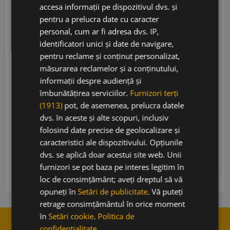
accesa informații pe dispozitivul dvs. și
pentru a prelucra date cu caracter
personal, cum ar fi adresa dvs. IP,
identificatori unici și date de navigare,
pentru reclame și conținut personalizat,
măsurarea reclamelor și a conținutului,
Opus One 2021
informații despre audiență și
îmbunătățirea serviciilor.
Furnizori terți
(1913)
pot, de asemenea, prelucra datele
dvs. în aceste și alte scopuri, inclusiv
Opus One
• SUA
• Napa Valley
• 14.5%
folosind date precise de geolocalizare și
caracteristici ale dispozitivului. Opțiunile
2.200,00
lei
dvs. se aplică doar acestui site web. Unii
Adaugă în coș
furnizori se pot baza pe interes legitim în
loc de consimțământ; aveți dreptul să vă
opuneți în
Setări de publicitate
. Vă puteți
retrage consimțământul în orice moment
în
Setări cookie
.
Politica de
confidențialitate