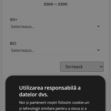
2200
—
2200
90+
Selecteaza...
BIO
Selecteaza...
JS
99
Utilizarea responsabilă a
V
98
datelor dvs.
Noi și partenerii noștri folosim cookie-uri
și tehnologii similare pentru a stoca și a