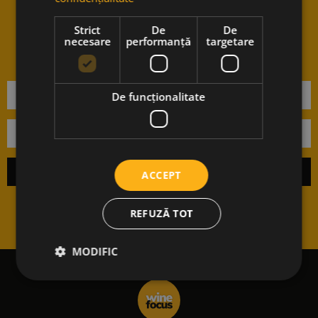
Vrei sa stii cand avem noutati?
Aboneaza-te la newsletter-ul
Strict
De
De
necesare
performanță
targetare
nostru.
De funcţionalitate
ACCEPT
REFUZĂ TOT
MODIFIC