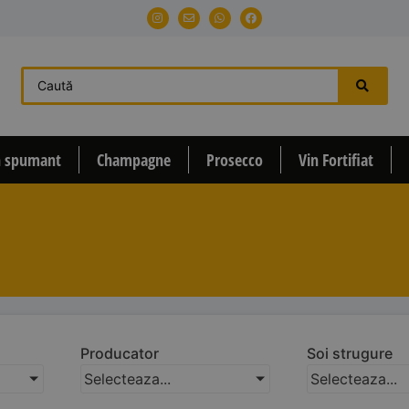
n spumant
Champagne
Prosecco
Vin Fortifiat
Producator
Soi strugure
Selecteaza...
Selecteaza...