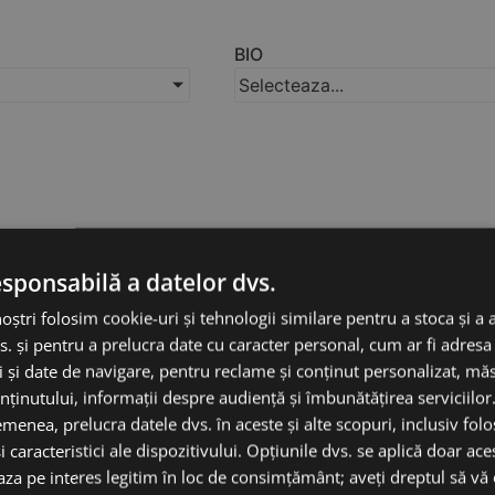
BIO
.
Selecteaza...
esponsabilă a datelor dvs.
noștri folosim cookie-uri și tehnologii similare pentru a stoca și a 
s. și pentru a prelucra date cu caracter personal, cum ar fi adresa 
ci și date de navigare, pentru reclame și conținut personalizat, m
nținutului, informații despre audiență și îmbunătățirea serviciilor
menea, prelucra datele dvs. în aceste și alte scopuri, inclusiv fol
i caracteristici ale dispozitivului. Opțiunile dvs. se aplică doar ace
baza pe interes legitim în loc de consimțământ; aveți dreptul să vă