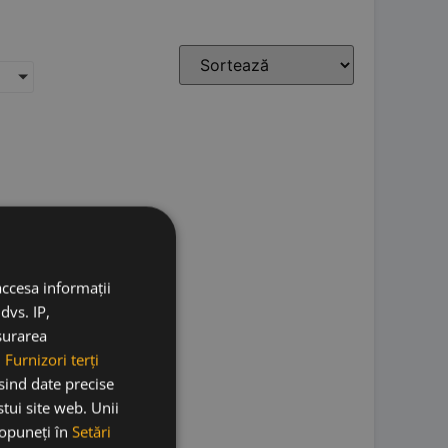
accesa informații
dvs. IP,
ăsurarea
.
Furnizori terți
osind date precise
stui site web. Unii
 opuneți în
Setări