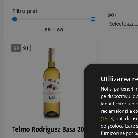
Filtru pret
90+
Selecteaza..
68
—
68
RP
91
Utilizarea r
Noi și partenerii 
pe dispozitivul dv
identificatori uni
reclamelor și a co
(1913)
pot, de ase
de geolocalizare ș
Telmo Rodriguez Basa 2024
furnizori se pot 