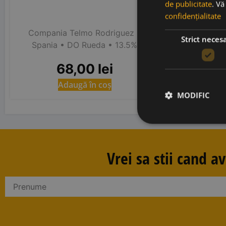
de publicitate
. V
confidențialitate
Compania Telmo Rodriguez
•
Strict neces
Spania
• DO Rueda
• 13.5%
68,00
lei
Adaugă în coș
MODIFIC
Vrei sa stii cand 