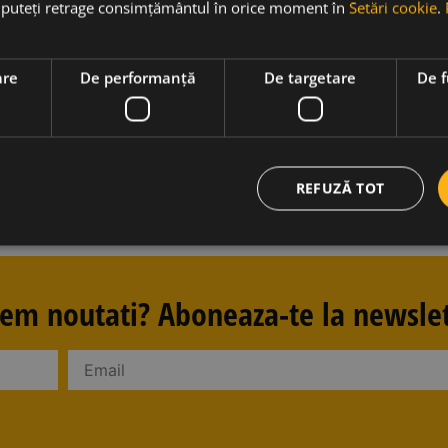
ă puteți retrage consimțământul în orice moment în
Setări cookie
.
are
De performanță
De targetare
De f
REFUZĂ TOT
avem noutati? Aboneaza-te la newslet