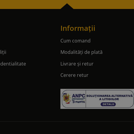
Informații
Cum comand
ții
Modalități de plată
identialitate
Livrare și retur
Cerere retur