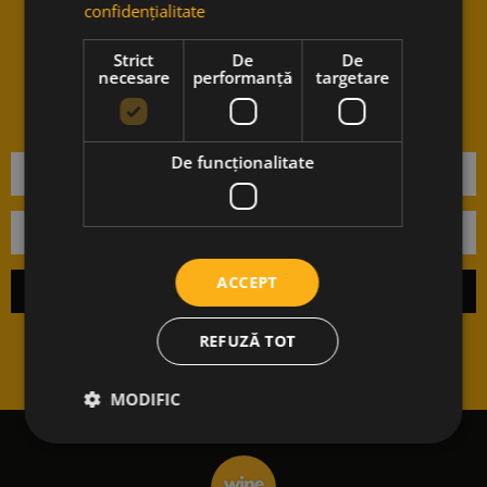
confidențialitate
Vrei sa stii cand avem noutati?
Strict
De
De
Aboneaza-te la newsletter-ul
necesare
performanță
targetare
nostru.
De funcţionalitate
ACCEPT
REFUZĂ TOT
MODIFIC