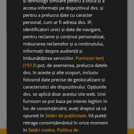
și tehnologii similare pentru a stoca și a
accesa informații pe dispozitivul dvs. și
pentru a prelucra date cu caracter
personal, cum ar fi adresa dvs. IP,
identificatori unici și date de navigare,
pentru reclame și conținut personalizat,
Sarmenti Antieri Susumaniello 2022
măsurarea reclamelor și a conținutului,
informații despre audiență și
îmbunătățirea serviciilor.
Furnizori terți
(1913)
pot, de asemenea, prelucra datele
Schola Sarmenti
• Italia
• IGT Salento
• 15%
dvs. în aceste și alte scopuri, inclusiv
folosind date precise de geolocalizare și
115,00
lei
caracteristici ale dispozitivului. Opțiunile
95,00
lei
dvs. se aplică doar acestui site web. Unii
furnizori se pot baza pe interes legitim în
Adaugă în coș
loc de consimțământ; aveți dreptul să vă
opuneți în
Setări de publicitate
. Vă puteți
retrage consimțământul în orice moment
în
Setări cookie
.
Politica de