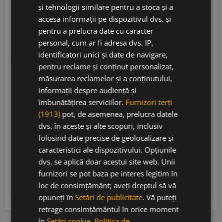
și tehnologii similare pentru a stoca și a
accesa informații pe dispozitivul dvs. și
pentru a prelucra date cu caracter
personal, cum ar fi adresa dvs. IP,
identificatori unici și date de navigare,
pentru reclame și conținut personalizat,
Terredora di Paolo Fatica Contadina
măsurarea reclamelor și a conținutului,
Taurasi 2016
informații despre audiență și
îmbunătățirea serviciilor.
Furnizori terți
(1913)
pot, de asemenea, prelucra datele
Terredora di Paolo
• Italia
• Taurasi DOCG
•
dvs. în aceste și alte scopuri, inclusiv
13.5%
folosind date precise de geolocalizare și
caracteristici ale dispozitivului. Opțiunile
150,00
lei
dvs. se aplică doar acestui site web. Unii
135,00
lei
furnizori se pot baza pe interes legitim în
Adaugă în coș
loc de consimțământ; aveți dreptul să vă
opuneți în
Setări de publicitate
. Vă puteți
retrage consimțământul în orice moment
în
Setări cookie
.
Politica de