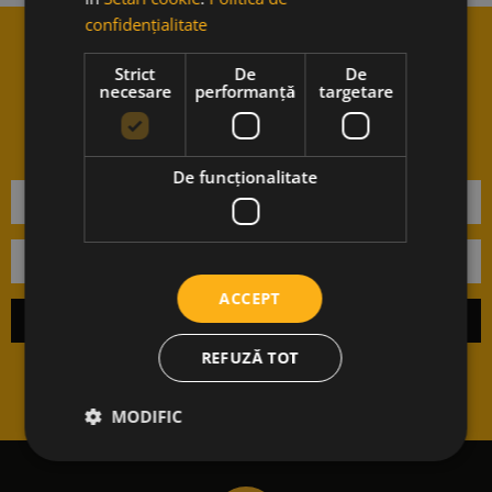
confidențialitate
Vrei sa stii cand avem noutati?
Strict
De
De
necesare
performanță
targetare
Aboneaza-te la newsletter-ul
nostru.
De funcţionalitate
ACCEPT
REFUZĂ TOT
MODIFIC