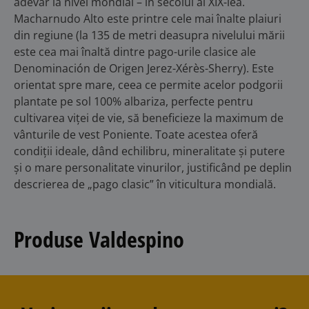
adevăr la nivel mondial – în secolul al XIX-lea.
Macharnudo Alto este printre cele mai înalte plaiuri
din regiune (la 135 de metri deasupra nivelului mării
este cea mai înaltă dintre pago-urile clasice ale
Denominación de Origen Jerez-Xérès-Sherry). Este
orientat spre mare, ceea ce permite acelor podgorii
plantate pe sol 100% albariza, perfecte pentru
cultivarea viței de vie, să beneficieze la maximum de
vânturile de vest Poniente. Toate acestea oferă
condiții ideale, dând echilibru, mineralitate și putere
și o mare personalitate vinurilor, justificând pe deplin
descrierea de „pago clasic” în viticultura mondială.
Produse Valdespino