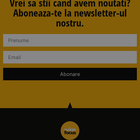
Vrei sa stii cand avem noutati?
Aboneaza-te la newsletter-ul
nostru.