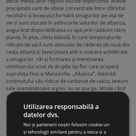
decât media altor regiuni viticole importante. Aceste
precipitații sunt de obicei concentrate între sfârșitul
recoltării și începutul formării strugurilor pe viță de
vie și sunt stocate în adâncurile solurilor de albariza,
asigurând disponibilitatea cu apă prin rădăcini către
plante. În plus, clima blândă, în care temperaturile
ridicate de vară sunt atenuate de căderea de rouă din
ceața atlantică, favorizează atât o coacere echilibrată
a strugurior, cât și formarea și menținerea
uimitoarului strat de drojdie tip flor care acoperă
suprafața Fino și Manzanilla. „Albariza”, datorită
conținutului său ridicat de carbonat de calciu, texturii
sale asemănătoare argilei, nu se sparge. Moale când
vremea este umedă, formează bulgări tari când este
uscat. Când plouă, absoarbe umezeala ca un burete.
Utilizarea responsabilă a
Când se usucă din nou la temperaturi ridicate,
datelor dvs.
formează un capac care restricționează sever
evaporarea apei din sol. Această rezervă de umiditate
Noi și partenerii noștri folosim cookie-uri
contribuie la dezvoltarea rădăcinilor viței de vie care
și tehnologii similare pentru a stoca și a