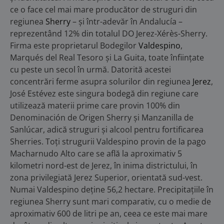
ce o face cel mai mare producător de struguri din
regiunea
Sherry
– și într-adevăr în Andalucía –
reprezentând 12% din totalul DO Jerez-Xérès-Sherry.
Firma este proprietarul Bodegilor
Valdespino
,
Marqués del Real Tesoro și La Guita, toate înființate
cu peste un secol în urmă. Datorită acestei
concentrări ferme asupra solurilor din regiunea
Jerez
,
José Estévez este singura bodegă din regiune care
utilizează materii prime care provin 100% din
Denominación de Origen Sherry și Manzanilla de
Sanlúcar, adică struguri și alcool pentru fortificarea
Sherries. Toți strugurii Valdespino provin de la pago
Macharnudo Alto care se află la aproximativ 5
kilometri nord-est de Jerez, în inima districtului, în
zona privilegiată Jerez Superior, orientată sud-vest.
Numai Valdespino deține 56,2 hectare. Precipitațiile în
regiunea Sherry sunt mari comparativ, cu o medie de
aproximativ 600 de litri pe an, ceea ce este mai mare