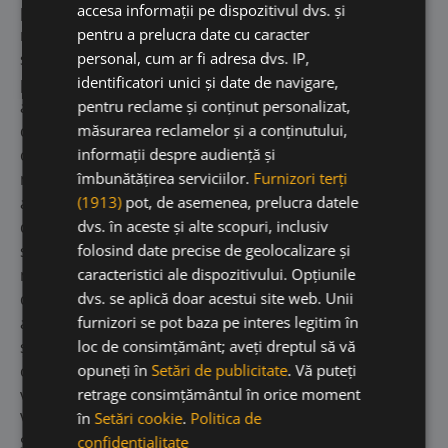
pătrund în sol până la o adâncime de peste patru
accesa informații pe dispozitivul dvs. și
metri, permițând plantei accesul la apă pentru
pentru a prelucra date cu caracter
satisfacerea nevoilor sale. Toți strugurii Valdespino
personal, cum ar fi adresa dvs. IP,
provin de la pago Macharnudo Alto care se află la
identificatori unici și date de navigare,
aproximativ 5 kilometri nord-est de Jerez, în inima
pentru reclame și conținut personalizat,
districtului, în zona privilegiată Jerez Superior,
măsurarea reclamelor și a conținutului,
orientată sud-vest. Valdespino este una dintre cele
informații despre audiență și
mai vechi bodegi din regiunea Sherry, iar primele sale
îmbunătățirea serviciilor.
Furnizori terți
activități comerciale pot fi găsite în cărți care datează
(1913)
pot, de asemenea, prelucra datele
din anul 1430. În 1875 firma a fost transformată într-o
dvs. în aceste și alte scopuri, inclusiv
societate cu răspundere limitată, rămânând în
folosind date precise de geolocalizare și
mâinile familiei până în 1999, când a fost achiziționată
caracteristici ale dispozitivului. Opțiunile
de către grupul José Estévez. Valdespino reprezintă
dvs. se aplică doar acestui site web. Unii
armonia perfectă între producția artizanală de Sherry
furnizori se pot baza pe interes legitim în
și cele mai moderne și sensibile progrese tehnice,
loc de consimțământ; aveți dreptul să vă
cele mai clare exemple fiind vinurile lor single
opuneți în
Setări de publicitate
. Vă puteți
vineyard. Datorită istoriei sale lungi de calitate,
retrage consimțământul în orice moment
Valdespino este un reper internațional în învechirea
în
Setări cookie
.
Politica de
Sherry, care se caracterizează prin utilizarea
confidențialitate