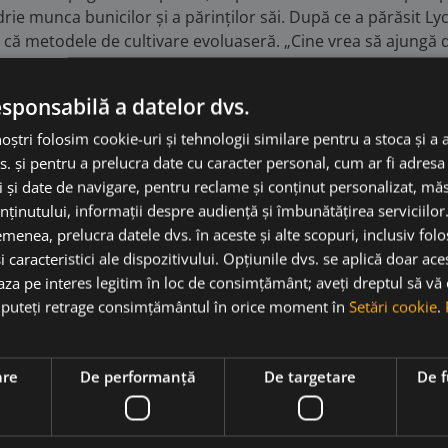
ie munca bunicilor și a părinților săi. După ce a părăsit Lyc
 că metodele de cultivare evoluaseră. „Cine vrea să ajungă de
ște cu struguri frumoși.”
ure Durable in Champagne, precum și Vigneron Indépendant. S
esponsabilă a datelor dvs.
noștri folosim cookie-uri și tehnologii similare pentru a stoca și a 
s. și pentru a prelucra date cu caracter personal, cum ar fi adresa 
ci și date de navigare, pentru reclame și conținut personalizat, m
nținutului, informații despre audiență și îmbunătățirea serviciilor
menea, prelucra datele dvs. în aceste și alte scopuri, inclusiv fol
i caracteristici ale dispozitivului. Opțiunile dvs. se aplică doar ace
baza pe interes legitim în loc de consimțământ; aveți dreptul să vă
ă puteți retrage consimțământul în orice moment în
Setări cookie
.
10% OFF
are
De performanță
De targetare
De f