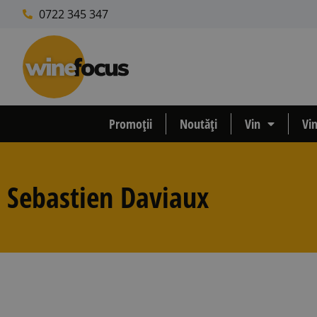
0722 345 347
Promoții
Noutăți
Vin
Vi
Sebastien Daviaux