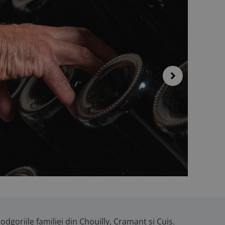
dgoriile familiei din Chouilly, Cramant și Cuis.