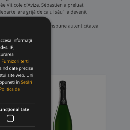
ée Viticole d’Avize, Sébastien a preluat
parte, are grijă de calul său”, a devenit
copul său este de a transpune autenticitatea,
accesa informații
dvs. IP,
ăsurarea
.
Furnizori terți
osind date precise
stui site web. Unii
 opuneți în
Setări
Politica de
uncţionalitate