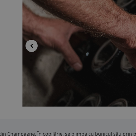
 din Champagne. În copilărie, se plimba cu bunicul său prin po