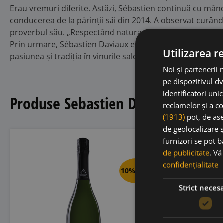
Erau vremuri diferite. Astăzi, Sébastien continuă cu mândr
conducerea de la părinții săi din 2014. A observat curând
proverbul său. „Respectând natura, vița de vie o răsplăte
Prin urmare, Sébastien Daviaux este certificat Viticult
Utilizarea r
pasiunea și tradiția în vinurile sale.
Noi și partenerii 
pe dispozitivul dv
identificatori uni
Produse Sebastien Daviaux
reclamelor și a co
(1913)
pot, de ase
de geolocalizare ș
furnizori se pot 
de publicitate
. V
confidențialitate
10% OFF
Strict neces