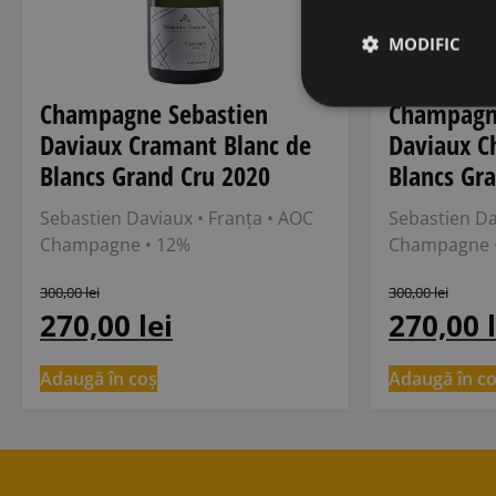
MODIFIC
Champagne Sebastien
Champagn
Daviaux Cramant Blanc de
Daviaux Ch
Blancs Grand Cru 2020
Blancs Gr
Sebastien Daviaux
• Franța
• AOC
Sebastien D
Champagne
• 12%
Champagne
300,00
lei
300,00
lei
270,00
lei
270,00
Adaugă în coș
Adaugă în c