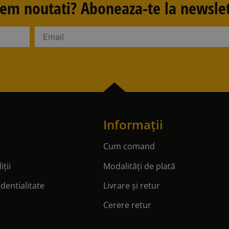
avem noutati? Aboneaza-te la newslet
Informații
Cum comand
ții
Modalități de plată
identialitate
Livrare și retur
Cerere retur