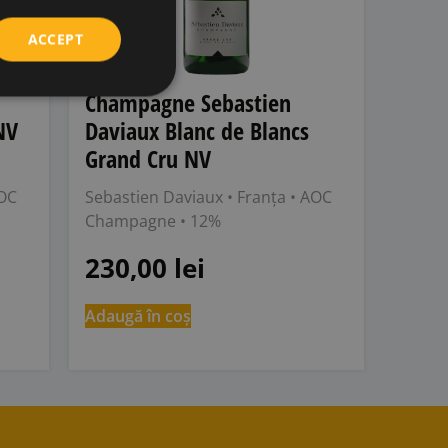
ACCEPT
Champagne Sebastien
NV
Daviaux Blanc de Blancs
Grand Cru NV
OC
Sebastien Daviaux
• Franța
• AOC
Champagne
• 12%
230,00
lei
Adaugă în coș