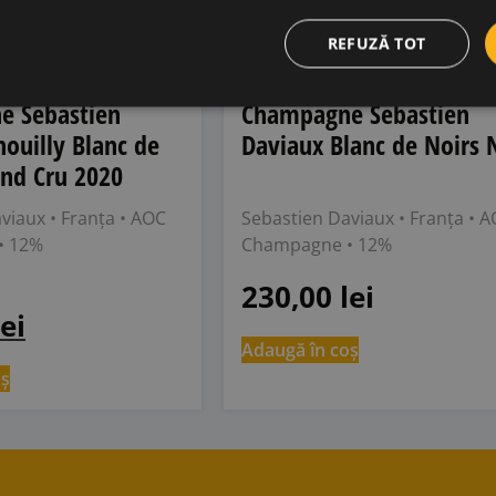
REFUZĂ TOT
e Sebastien
Champagne Sebastien
ouilly Blanc de
Daviaux Blanc de Noirs 
and Cru 2020
aviaux
• Franța
• AOC
Sebastien Daviaux
• Franța
• A
• 12%
Champagne
• 12%
230,00
lei
lei
Adaugă în coș
oș