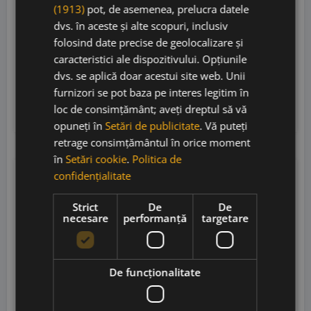
(1913)
pot, de asemenea, prelucra datele
dvs. în aceste și alte scopuri, inclusiv
Moulin de Gassac
• Franța
• IGP Pays d'Oc
•
folosind date precise de geolocalizare și
12.5%
caracteristici ale dispozitivului. Opțiunile
dvs. se aplică doar acestui site web. Unii
57,00
lei
furnizori se pot baza pe interes legitim în
loc de consimțământ; aveți dreptul să vă
Adaugă în coș
opuneți în
Setări de publicitate
. Vă puteți
retrage consimțământul în orice moment
în
Setări cookie
.
Politica de
confidențialitate
JS
91
Strict
De
De
necesare
performanță
targetare
De funcţionalitate