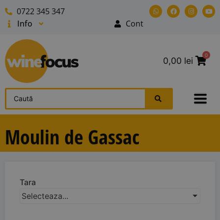
0722 345 347
Info
Cont
0
0,00
lei
Moulin de Gassac
Tara
Selecteaza...