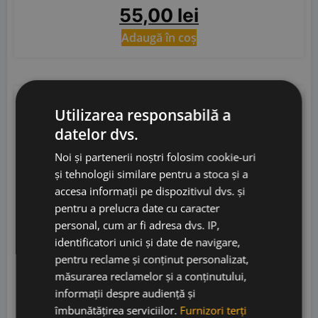
55,00
lei
Adaugă în coș
Utilizarea responsabilă a
datelor dvs.
Noi și partenerii noștri folosim cookie-uri
și tehnologii similare pentru a stoca și a
accesa informații pe dispozitivul dvs. și
pentru a prelucra date cu caracter
personal, cum ar fi adresa dvs. IP,
identificatori unici și date de navigare,
pentru reclame și conținut personalizat,
măsurarea reclamelor și a conținutului,
Moulin de Gassac Chardonnay 2025
informații despre audiență și
îmbunătățirea serviciilor.
Furnizori terți