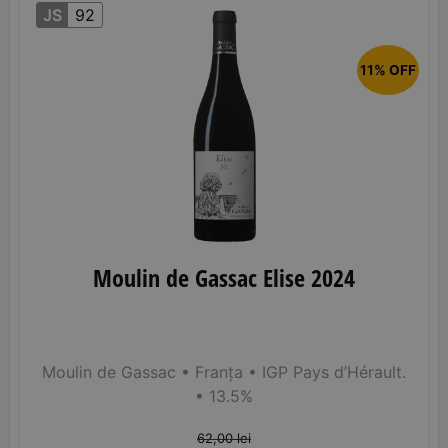
JS
92
11% OFF
Moulin de Gassac Elise 2024
Moulin de Gassac
• Franța
• IGP Pays d’Hérault.
• 13.5%
62,00
lei