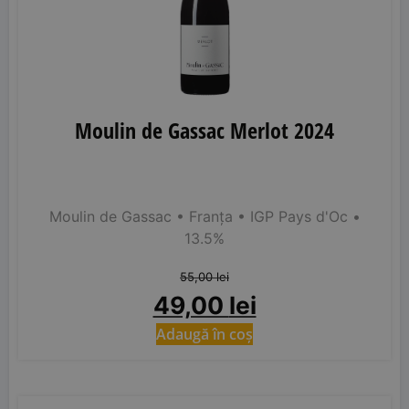
Moulin de Gassac Merlot 2024
Moulin de Gassac
• Franța
• IGP Pays d'Oc
•
13.5%
55,00
lei
49,00
lei
Adaugă în coș