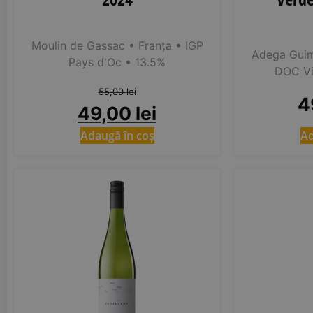
Moulin de Gassac
• Franța
• IGP
Adega Gui
Pays d'Oc
• 13.5%
DOC Vi
55,00
lei
4
49,00
lei
Adaugă în coș
Ad