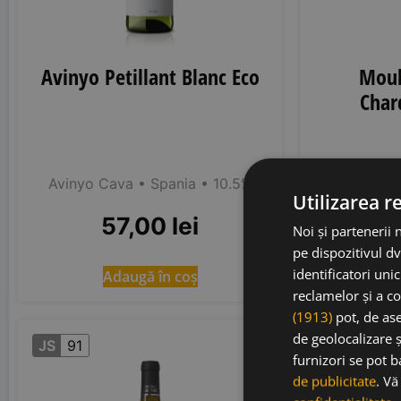
Avinyo Petillant Blanc Eco
Moul
Char
Moulin de 
Avinyo Cava
• Spania
• 10.5%
Pays
Utilizarea r
57,00
lei
Noi și partenerii 
5
pe dispozitivul dv
identificatori uni
Adaugă în coș
Ad
reclamelor și a co
(1913)
pot, de ase
de geolocalizare ș
JS
91
furnizori se pot 
de publicitate
. V