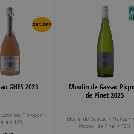
25% OFF
pan GHES 2023
Moulin de Gassac Picp
de Pinet 2025
 Leonildo Pieropan
•
Moulin de Gassac
• Franța
• 
talia
• 12%
Picpoul de Pinet
• 12%