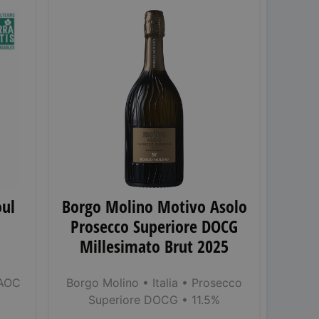
oul
Borgo Molino Motivo Asolo
Prosecco Superiore DOCG
Millesimato Brut 2025
AOC
Borgo Molino
• Italia
• Prosecco
Superiore DOCG
• 11.5%