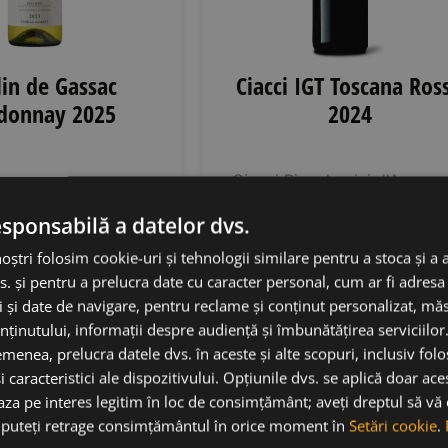
in de Gassac
Ciacci IGT Toscana Ros
donnay 2025
2024
Ciacci Piccolomini d'Aragon
Gassac
• Franța
• IGP
Italia
• IGT Toscana
• 14
 d'Oc
• 12.5%
esponsabilă a datelor dvs.
69,00
lei
noștri folosim cookie-uri și tehnologii similare pentru a stoca și a 
7,00
lei
59,00
lei
s. și pentru a prelucra date cu caracter personal, cum ar fi adresa 
ci și date de navigare, pentru reclame și conținut personalizat, m
augă în coș
Adaugă în coș
nținutului, informații despre audiență și îmbunătățirea serviciilor
menea, prelucra datele dvs. în aceste și alte scopuri, inclusiv fol
i caracteristici ale dispozitivului. Opțiunile dvs. se aplică doar ace
baza pe interes legitim în loc de consimțământ; aveți dreptul să vă
ă puteți retrage consimțământul în orice moment în
Setări cookie
.