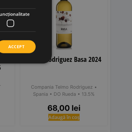
uncţionalitate
ACCEPT
Telmo Rodriguez Basa 2024
5
T
Compania Telmo Rodriguez
•
Spania
• DO Rueda
• 13.5%
68,00
lei
Adaugă în coș