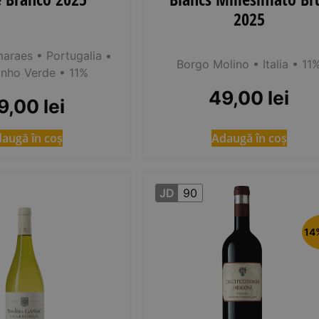
2025
maraes
• Portugalia
•
Borgo Molino
• Italia
• 11
nho Verde
• 11%
49,00
lei
9,00
lei
augă în coș
Adaugă în coș
JD
90
14