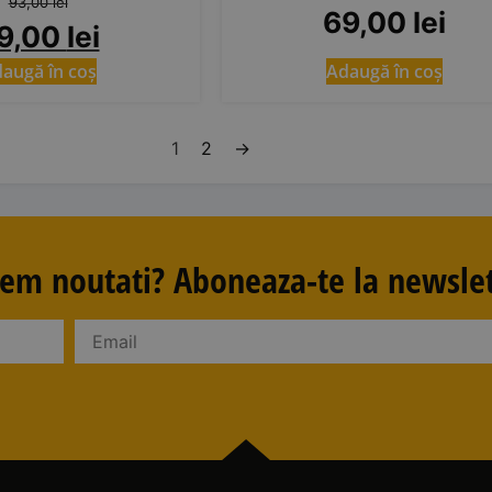
93,00
lei
69,00
lei
9,00
lei
augă în coș
Adaugă în coș
1
2
→
avem noutati? Aboneaza-te la newslet