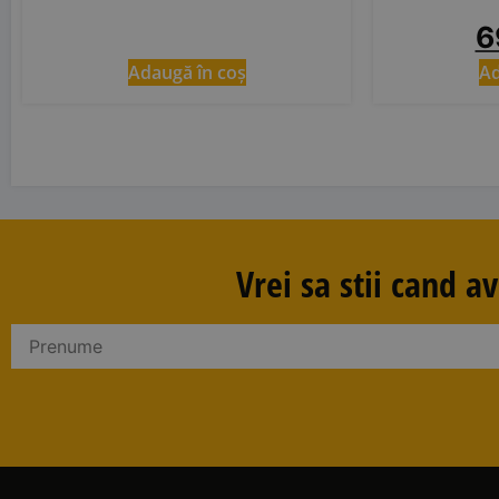
6
Adaugă în coș
Ad
Vrei sa stii cand 