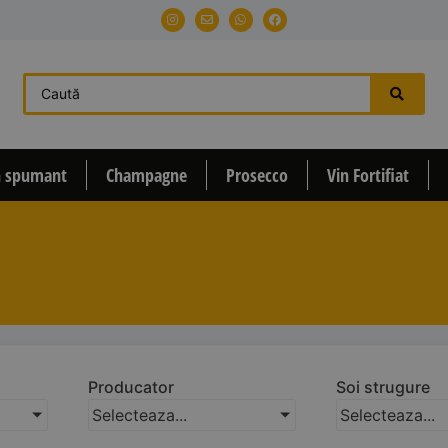
n spumant
Champagne
Prosecco
Vin Fortifiat
Producator
Soi strugure
Selecteaza...
Selecteaza...