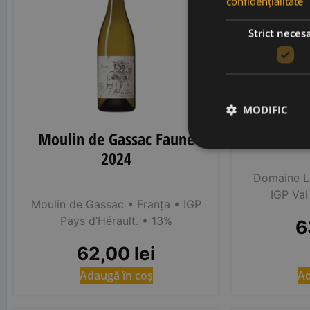
confidențialitate
Strict neces
Domaine
Ligerien
MODIFIC
Moulin de Gassac Faune
2024
Domaine L
IGP Val
Moulin de Gassac
• Franța
• IGP
Pays d’Hérault.
• 13%
6
62,00
lei
Ad
Adaugă în coș