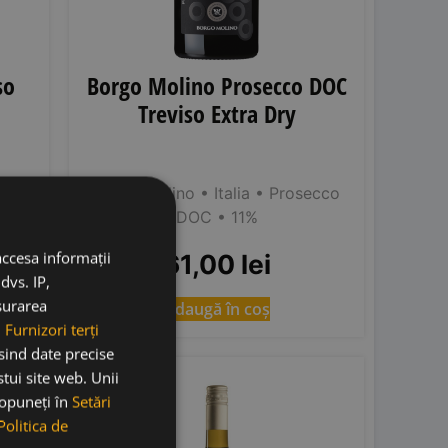
so
Borgo Molino Prosecco DOC
Treviso Extra Dry
a
•
Borgo Molino
• Italia
• Prosecco
%
DOC
• 11%
accesa informații
61,00
lei
dvs. IP,
ăsurarea
Adaugă în coș
.
Furnizori terți
osind date precise
stui site web. Unii
RP
91
 opuneți în
Setări
Politica de