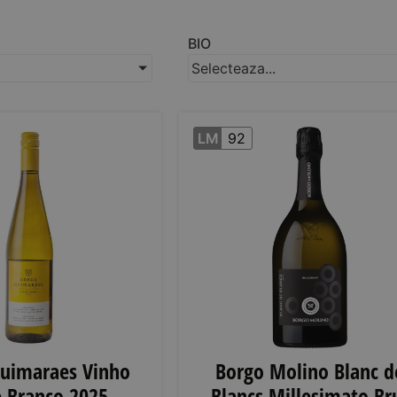
BIO
.
Selecteaza...
LM
92
uimaraes Vinho
Borgo Molino Blanc d
 Branco 2025
Blancs Millesimato Br