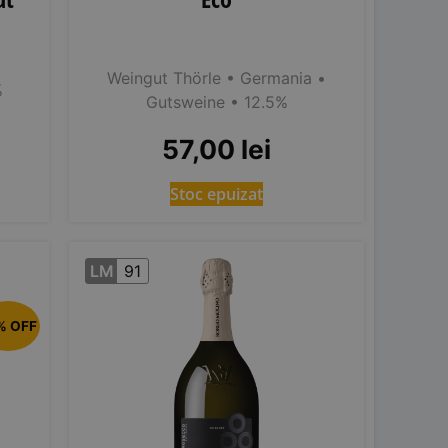
Weingut Thörle
• Germania
•
%
Gutsweine
• 12.5%
57,00
lei
Stoc epuizat
LM
91
% OFF