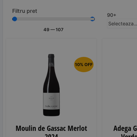
Filtru pret
90+
Selecteaza..
49
—
107
10% OFF
Moulin de Gassac Merlot
Adega G
2024
Verde