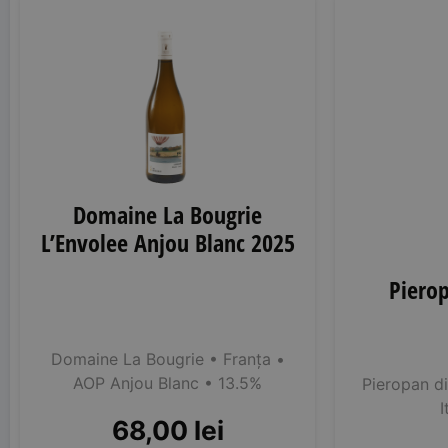
Domaine La Bougrie
L’Envolee Anjou Blanc 2025
Piero
Domaine La Bougrie
• Franța
•
AOP Anjou Blanc
• 13.5%
Pieropan di
I
68,00
lei