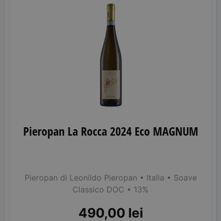
Pieropan La Rocca 2024 Eco MAGNUM
Pieropan di Leonildo Pieropan
• Italia
• Soave
Classico DOC
• 13%
490,00
lei