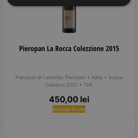
Pieropan La Rocca Colezzione 2015
Pieropan di Leonildo Pieropan
• Italia
• Soave
Classico DOC
• 13%
450,00
lei
Adaugă în coș