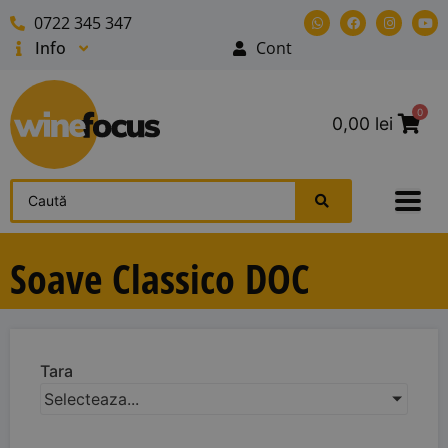
0722 345 347
Info
Cont
0
0,00
lei
Soave Classico DOC
Tara
Selecteaza...