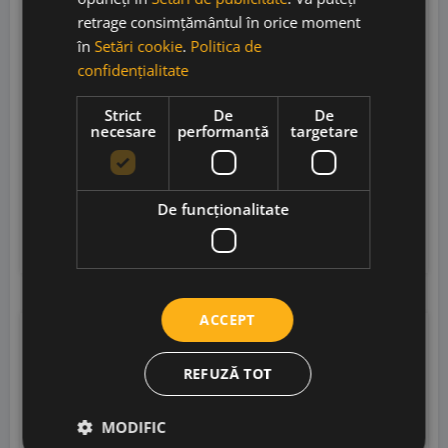
retrage consimțământul în orice moment
Pieropan Calvarino Collezione 2015
în
Setări cookie
.
Politica de
confidențialitate
Strict
De
De
necesare
performanță
targetare
Pieropan di Leonildo Pieropan
• Italia
• Soave
Classico DOC
• 12.5%
399,00
lei
De funcţionalitate
Adaugă în coș
ACCEPT
RP
94
JS
94
REFUZĂ TOT
MODIFIC