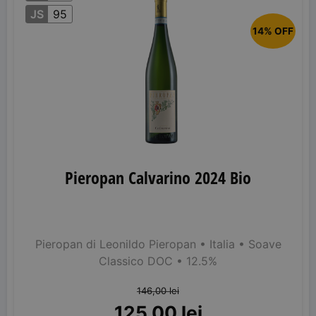
JS
95
14% OFF
Pieropan Calvarino 2024 Bio
Pieropan di Leonildo Pieropan
• Italia
• Soave
Classico DOC
• 12.5%
146,00
lei
125,00
lei