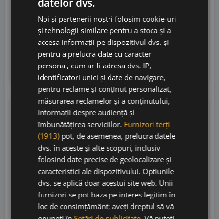
datelor dvs.
Pieropan di Leonildo Pieropan
• Italia
• Soave
Noi și partenerii noștri folosim cookie-uri
Classico DOC
• 13%
și tehnologii similare pentru a stoca și a
accesa informații pe dispozitivul dvs. și
235,00
lei
pentru a prelucra date cu caracter
personal, cum ar fi adresa dvs. IP,
Adaugă în coș
identificatori unici și date de navigare,
pentru reclame și conținut personalizat,
măsurarea reclamelor și a conținutului,
informații despre audiență și
RP
93
îmbunătățirea serviciilor.
Furnizori terți
(1913)
pot, de asemenea, prelucra datele
dvs. în aceste și alte scopuri, inclusiv
folosind date precise de geolocalizare și
caracteristici ale dispozitivului. Opțiunile
dvs. se aplică doar acestui site web. Unii
furnizori se pot baza pe interes legitim în
loc de consimțământ; aveți dreptul să vă
opuneți în
Setări de publicitate
. Vă puteți