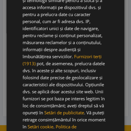
și tehnologii similare pentru a stoca și a
accesa informații pe dispozitivul dvs. și
pentru a prelucra date cu caracter
personal, cum ar fi adresa dvs. IP,
identificatori unici și date de navigare,
pentru reclame și conținut personalizat,
Thörle Riesling Kabinett 2024 Eco
măsurarea reclamelor și a conținutului,
informații despre audiență și
îmbunătățirea serviciilor.
Furnizori terți
(1913)
pot, de asemenea, prelucra datele
Weingut Thörle
• Germania
• Prädikatsweine
•
dvs. în aceste și alte scopuri, inclusiv
9.5%
folosind date precise de geolocalizare și
caracteristici ale dispozitivului. Opțiunile
73,00
lei
dvs. se aplică doar acestui site web. Unii
furnizori se pot baza pe interes legitim în
Adaugă în coș
loc de consimțământ; aveți dreptul să vă
opuneți în
Setări de publicitate
. Vă puteți
retrage consimțământul în orice moment
în
Setări cookie
.
Politica de