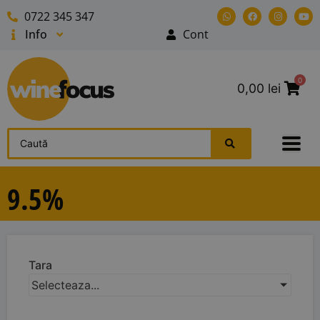
0722 345 347
Info
Cont
0
0,00
lei
9.5%
Tara
Selecteaza...