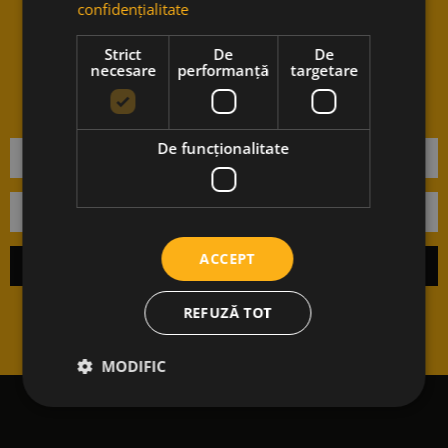
confidențialitate
Vrei sa stii cand avem noutati?
Strict
De
De
Aboneaza-te la newsletter-ul
necesare
performanță
targetare
nostru.
De funcţionalitate
ACCEPT
REFUZĂ TOT
MODIFIC