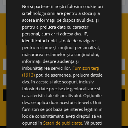
Noi și partenerii noștri folosim cookie-uri
și tehnologii similare pentru a stoca și a
accesa informații pe dispozitivul dvs. și
Vrei sa stii cand avem noutati?
pentru a prelucra date cu caracter
personal, cum ar fi adresa dvs. IP,
Aboneaza-te la newsletter-ul
identificatori unici și date de navigare,
nostru.
pentru reclame și conținut personalizat,
măsurarea reclamelor și a conținutului,
informații despre audiență și
îmbunătățirea serviciilor.
Furnizori terți
(1913)
pot, de asemenea, prelucra datele
dvs. în aceste și alte scopuri, inclusiv
folosind date precise de geolocalizare și
caracteristici ale dispozitivului. Opțiunile
dvs. se aplică doar acestui site web. Unii
furnizori se pot baza pe interes legitim în
loc de consimțământ; aveți dreptul să vă
opuneți în
Setări de publicitate
. Vă puteți