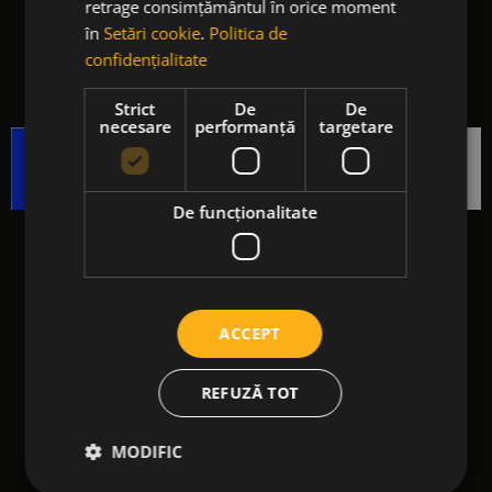
retrage consimțământul în orice moment
în
Setări cookie
.
Politica de
confidențialitate
Strict
De
De
necesare
performanță
targetare
De funcţionalitate
Companie
ACCEPT
Despre noi
REFUZĂ TOT
Termeni și condiții
MODIFIC
Politica de confidentialitate