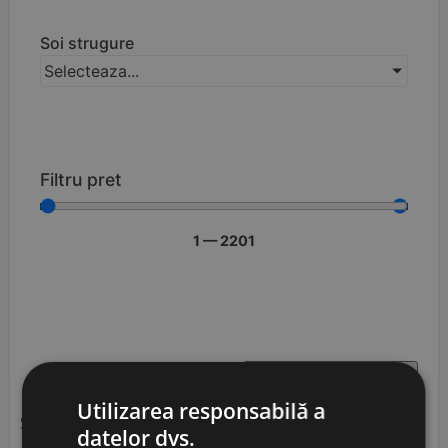
Soi strugure
Selecteaza...
Filtru pret
1
—
2201
Utilizarea responsabilă a
Se pare că nu putem găsi ceea ce cauți.
datelor dvs.